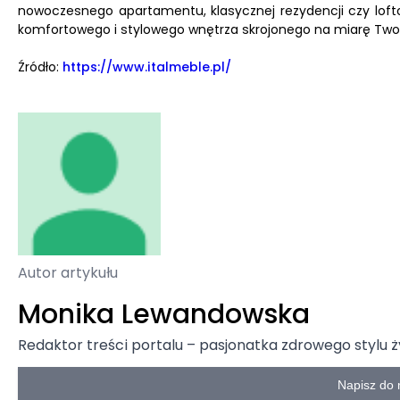
nowoczesnego apartamentu, klasycznej rezydencji czy lofto
komfortowego i stylowego wnętrza skrojonego na miarę Twoi
Źródło:
https://www.italmeble.pl/
Autor artykułu
Monika Lewandowska
Redaktor treści portalu – pasjonatka zdrowego stylu ży
Napisz do 