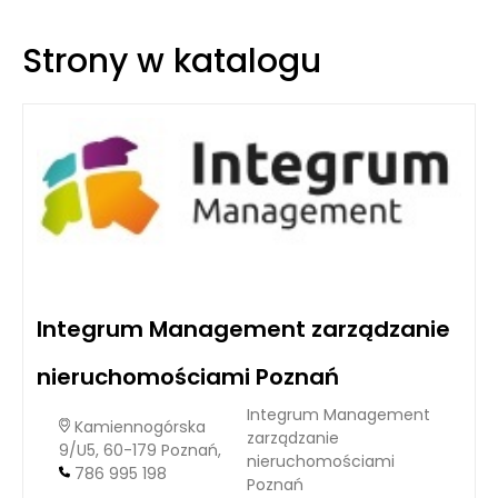
efektywność operacyjną. Automatyczne systemy
etykietowania redukują ryzyko błędów ludzkich, a także
Strony w katalogu
ułatwiają wprowadzenie zmian w etykietach, gdy pojawiają
się nowe zasady. W ten sposób przedsiębiorstwa mogą
zapewnić zgodność z przepisami, minimalizując konieczność
przeprowadzania skomplikowanych audytów i weryfikacji.
Integrum Management zarządzanie
nieruchomościami Poznań
Integrum Management
Kamiennogórska
zarządzanie
9/U5, 60-179 Poznań,
nieruchomościami
786 995 198
Poznań