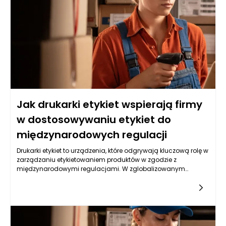
Jak drukarki etykiet wspierają firmy
w dostosowywaniu etykiet do
międzynarodowych regulacji
Drukarki etykiet to urządzenia, które odgrywają kluczową rolę w
zarządzaniu etykietowaniem produktów w zgodzie z
międzynarodowymi regulacjami. W zglobalizowanym
świecie, w którym wiele firm obsługuje rynki na różnych
kontynentach, przestrzeganie przepisów dotyczących
etykietowania stało się nie tylko wymogiem prawnym, ale
także sposobem na budowanie zaufania do marki. Drukarki
etykiet mogą dostarczać elastycznych, precyzyjnych i
dostosowanych do obowiązujących norm etykiet, co pozwala