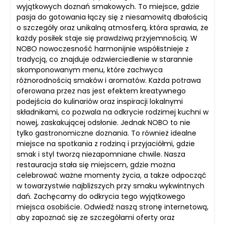
wyjątkowych doznań smakowych. To miejsce, gdzie
pasja do gotowania łączy się z niesamowitą dbałością
o szczegóły oraz unikalną atmosferą, która sprawia, że
każdy posiłek staje się prawdziwą przyjemnością. W
NOBO nowoczesność harmonijnie współistnieje z
tradycją, co znajduje odzwierciedlenie w starannie
skomponowanym menu, które zachwyca
różnorodnością smaków i aromatów. Każda potrawa
oferowana przez nas jest efektem kreatywnego
podejścia do kulinariów oraz inspiracji lokalnymi
składnikami, co pozwala na odkrycie rodzimej kuchni w
nowej, zaskakującej odsłonie. Jednak NOBO to nie
tylko gastronomiczne doznania. To również idealne
miejsce na spotkania z rodziną i przyjaciółmi, gdzie
smak i styl tworzą niezapomniane chwile. Nasza
restauracja stała się miejscem, gdzie można
celebrować ważne momenty życia, a także odpocząć
w towarzystwie najbliższych przy smaku wykwintnych
dań. Zachęcamy do odkrycia tego wyjątkowego
miejsca osobiście. Odwiedź naszą stronę internetową,
aby zapoznać się ze szczegółami oferty oraz