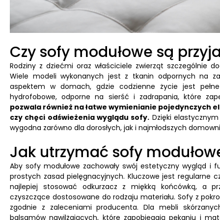
Czy sofy modułowe są przyjaz
Rodziny z dziećmi oraz właściciele zwierząt szczególnie d
Wiele modeli wykonanych jest z tkanin odpornych na zab
aspektem w domach, gdzie codzienne życie jest pełne 
hydrofobowe, odporne na sierść i zadrapania, które za
pozwala również na łatwe wymienianie pojedynczych e
czy chęci odświeżenia wyglądu sofy.
Dzięki elastycznym
wygodna zarówno dla dorosłych, jak i najmłodszych domownik
Jak utrzymać sofy modułow
Aby sofy modułowe zachowały swój estetyczny wygląd i funk
prostych zasad pielęgnacyjnych. Kluczowe jest regularne c
najlepiej stosować odkurzacz z miękką końcówką, a pr
czyszczące dostosowane do rodzaju materiału. Sofy z pok
zgodnie z zaleceniami producenta. Dla mebli skórzanyc
balsamów nawilżających, które zapobiegają pękaniu i mato