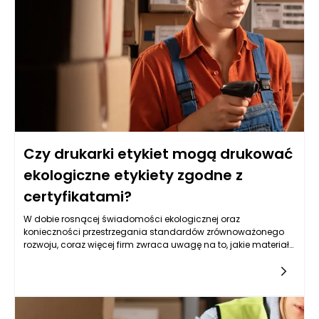
firmom uniknąć nieprzyjemności związanych z
niezgodnością lub karami finansowymi.
Czy drukarki etykiet mogą drukować
ekologiczne etykiety zgodne z
certyfikatami?
W dobie rosnącej świadomości ekologicznej oraz
konieczności przestrzegania standardów zrównoważonego
rozwoju, coraz więcej firm zwraca uwagę na to, jakie materiały
wykorzystują w swoim biznesie, w tym w produkcji
etykiet. Drukarki etykiet, jako narzędzia do tworzenia
identyfikacji produktów, zyskują na znaczeniu w kontekście
zrównoważonego rozwoju, co rodzi pytanie, czy mogą one
rzeczywiście wspierać wytwarzanie ekologicznych etykiet