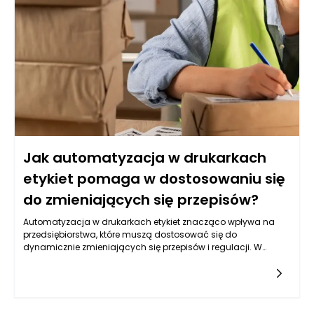
zgodnych z odpowiednimi certyfikatami.
Jak automatyzacja w drukarkach
etykiet pomaga w dostosowaniu się
do zmieniających się przepisów?
Automatyzacja w drukarkach etykiet znacząco wpływa na
przedsiębiorstwa, które muszą dostosować się do
dynamicznie zmieniających się przepisów i regulacji. W
kontekście globalizacji i ciągłych zmian legislacyjnych, firmy
stają przed koniecznością szybkiego reagowania na nowo
wprowadzone wymogi. Dzięki zaawansowanej automatyzacji
procesów etykietowania, drukarki etykiet umożliwiają znaczne
przyspieszenie tego procesu, co przekłada się na większą