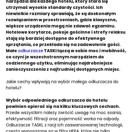
narzędzia dla każdego hotelu, który stara się
utrzymać wysokie standardy czystości.
Ich
niewielkie rozmiary sprawiają, że są doskonałym
rozwiązaniem w przestrzeniach, gdzie klasyczne,
większe urządzenia mogą nie zdawać egzaminu.
Hotelowe korytarze, pokoje gościnne i strefy relaksu
stają się bardziej dostępne do efektywnego
sprzątania, co przekłada się na zadowolenie gości.
Małe
odkurzacze
TASKI łączą w sobie moc i mobilność,
co czyni je wszechstronnym narzędziem do
codziennego użytku, eliminując najdrobniejsze
zanieczyszczenia z najtrudniej dostępnych miejsc.
Jakie cechy wpływają na wybór małego odkurzacza do
hotelu?
Wybór odpowiedniego odkurzacza do hotelu
powinien opierać się na kilku kluczowych cechach.
Przede wszystkim należy zwrócić uwagę na moc ssania,
efektywność filtracji oraz pojemność worka na odpady.
Odkurzacze TASKI, z racji ich zaawansowanej technologii,
często wyposażone są w filtry HEPA, które nie tylko