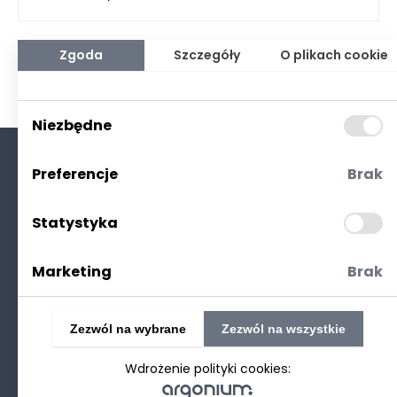
Zgoda
Szczegóły
O plikach cookie
Niezbędne
Preferencje
Brak
O nas
Kontakt
Statystyka
Polityka prywatności
(RODO. Cookies)
Marketing
Brak
Zezwól na wybrane
Zezwól na wszystkie
Wdrożenie polityki cookies:
©2025 Realizacja
strony www
: Technetium.pl