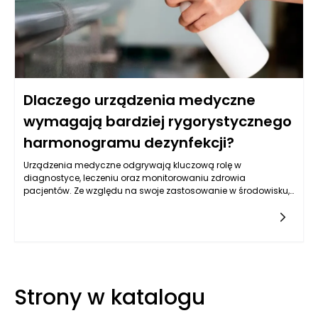
Dlaczego urządzenia medyczne
wymagają bardziej rygorystycznego
harmonogramu dezynfekcji?
Urządzenia medyczne odgrywają kluczową rolę w
diagnostyce, leczeniu oraz monitorowaniu zdrowia
pacjentów. Ze względu na swoje zastosowanie w środowisku,
w którym panują wyjątkowe wymagania sanitarno-
epidemiologiczne, wymagają nie tylko starannej obsługi, ale
również rygorystycznego harmonogramu dezynfekcji. W
kontekście ochrony zdrowia, każdy detal ma znaczenie, a
użycie odpowiednich płynów do dezynfekcji jest niezbędne do
zapewnienia bezpieczeństwa pacjentów i personelu
medycznego.
Strony w katalogu