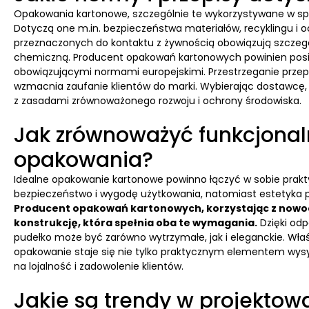
Opakowania kartonowe, szczególnie te wykorzystywane w sprz
Dotyczą one m.in. bezpieczeństwa materiałów, recyklingu i
przeznaczonych do kontaktu z żywnością obowiązują szczegól
chemiczną. Producent opakowań kartonowych powinien posi
obowiązującymi normami europejskimi. Przestrzeganie przepis
wzmacnia zaufanie klientów do marki. Wybierając dostawcę, 
z zasadami zrównoważonego rozwoju i ochrony środowiska.
Jak zrównoważyć funkcjonaln
opakowania?
Idealne opakowanie kartonowe powinno łączyć w sobie prakt
bezpieczeństwo i wygodę użytkowania, natomiast estetyka p
Producent opakowań kartonowych, korzystając z nowoc
konstrukcję, która spełnia oba te wymagania.
Dzięki odp
pudełko może być zarówno wytrzymałe, jak i eleganckie. Wł
opakowanie staje się nie tylko praktycznym elementem wysyłk
na lojalność i zadowolenie klientów.
Jakie są trendy w projekto