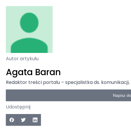
Autor artykułu
Agata Baran
Redaktor treści portalu – specjalistka ds. komunikac
Napisz d
Udostępnij