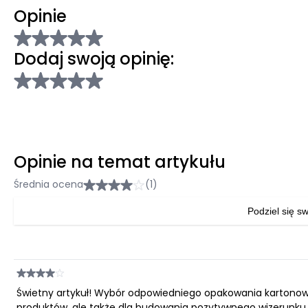
Opinie
Dodaj swoją opinię:
Opinie na temat artykułu
Średnia ocena
(1)
Podziel się sw
Świetny artykuł! Wybór odpowiedniego opakowania kartonow
produktów, ale także dla budowania pozytywnego wizerun