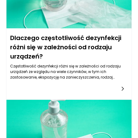
Dlaczego częstotliwość dezynfekcji
różni się w zależności od rodzaju
urządzeń?
Częstotliwość dezynfekcji różni się w zależności od rodzaju
urządzeń ze względu na wiele czynników, w tym ich
zastosowanie, ekspozycję na zanieczyszczenia, rodzaj
materiałów, z których są wykonane, oraz ich wpływ na zdrowie
i bezpieczeństwo użytkowników. Urządzenia często narażone
na kontakt z różnorodnymi patogenami wymagają znacznie
bardziej intensywnego programu dezynfekcji niż te, które mają
mniejsze ryzyko zanieczyszczenia. Odpowiednia i regularna
dezynfekcja jest kluczowa w wielu branżach, takich jak
medycyna, gastronomia czy przemysł, gdzie
nieprzestrzeganie zasad higieny może prowadzić do
poważnych konsekwencji zdrowotnych.