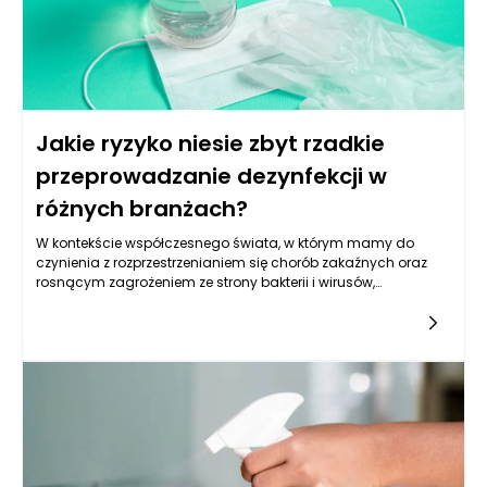
Jakie ryzyko niesie zbyt rzadkie
przeprowadzanie dezynfekcji w
różnych branżach?
W kontekście współczesnego świata, w którym mamy do
czynienia z rozprzestrzenianiem się chorób zakaźnych oraz
rosnącym zagrożeniem ze strony bakterii i wirusów,
odpowiednia dezynfekcja w różnych branżach staje się
kluczowym elementem zapewnienia bezpieczeństwa. Zbyt
rzadkie przeprowadzanie dezynfekcji niesie ze sobą szereg
ryzyk, które mogą wpływać nie tylko na zdrowie pracowników i
klientów, ale także na funkcjonowanie całych organizacji. W
szczególności płyny do dezynfekcji urządzeń odgrywają
kluczową rolę w minimalizowaniu tych zagrożeń i dbaniu o
higienę w różnych środowiskach.