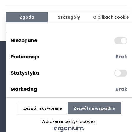
Zgoda
Szczegóły
O plikach cookie
Niezbędne
Preferencje
Brak
O nas
Kontakt
Statystyka
Polityka prywatności
(RODO. Cookies)
Marketing
Brak
Zezwól na wybrane
Zezwól na wszystkie
Wdrożenie polityki cookies:
©2025 Realizacja
strony www
: Technetium.pl