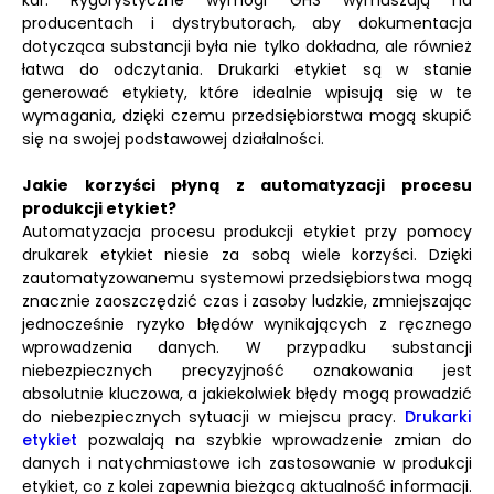
kar. Rygorystyczne wymogi GHS wymuszają na
producentach i dystrybutorach, aby dokumentacja
dotycząca substancji była nie tylko dokładna, ale również
łatwa do odczytania. Drukarki etykiet są w stanie
generować etykiety, które idealnie wpisują się w te
wymagania, dzięki czemu przedsiębiorstwa mogą skupić
się na swojej podstawowej działalności.
Jakie korzyści płyną z automatyzacji procesu
produkcji etykiet?
Automatyzacja procesu produkcji etykiet przy pomocy
drukarek etykiet niesie za sobą wiele korzyści. Dzięki
zautomatyzowanemu systemowi przedsiębiorstwa mogą
znacznie zaoszczędzić czas i zasoby ludzkie, zmniejszając
jednocześnie ryzyko błędów wynikających z ręcznego
wprowadzenia danych. W przypadku substancji
niebezpiecznych precyzyjność oznakowania jest
absolutnie kluczowa, a jakiekolwiek błędy mogą prowadzić
do niebezpiecznych sytuacji w miejscu pracy.
Drukarki
etykiet
pozwalają na szybkie wprowadzenie zmian do
danych i natychmiastowe ich zastosowanie w produkcji
etykiet, co z kolei zapewnia bieżącą aktualność informacji.