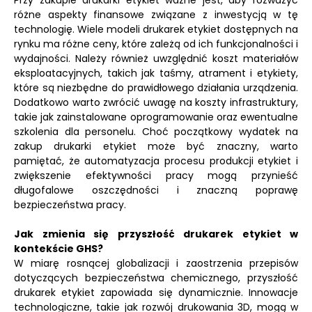
Przy zakupie drukarki etykiet ważne jest, aby rozważyć
różne aspekty finansowe związane z inwestycją w tę
technologię. Wiele modeli drukarek etykiet dostępnych na
rynku ma różne ceny, które zależą od ich funkcjonalności i
wydajności. Należy również uwzględnić koszt materiałów
eksploatacyjnych, takich jak taśmy, atrament i etykiety,
które są niezbędne do prawidłowego działania urządzenia.
Dodatkowo warto zwrócić uwagę na koszty infrastruktury,
takie jak zainstalowane oprogramowanie oraz ewentualne
szkolenia dla personelu. Choć początkowy wydatek na
zakup drukarki etykiet może być znaczny, warto
pamiętać, że automatyzacja procesu produkcji etykiet i
zwiększenie efektywności pracy mogą przynieść
długofalowe oszczędności i znaczną poprawę
bezpieczeństwa pracy.
Jak zmienia się przyszłość drukarek etykiet w
kontekście GHS?
W miarę rosnącej globalizacji i zaostrzenia przepisów
dotyczących bezpieczeństwa chemicznego, przyszłość
drukarek etykiet zapowiada się dynamicznie. Innowacje
technologiczne, takie jak rozwój drukowania 3D, mogą w