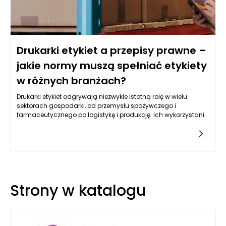
Drukarki etykiet a przepisy prawne –
jakie normy muszą spełniać etykiety
w różnych branżach?
Drukarki etykiet odgrywają niezwykle istotną rolę w wielu
sektorach gospodarki, od przemysłu spożywczego i
farmaceutycznego po logistykę i produkcję. Ich wykorzystanie
wiąże się jednak z koniecznością przestrzegania przepisów
prawnych, które określają zarówno treść, format, jak i
technologie druku etykiet. W zależności od branży obowiązują
różne regulacje, mające na celu zapewnienie przejrzystości
informacji oraz bezpieczeństwa konsumentów i użytkowników.
W Unii Europejskiej etykiety muszą spełniać krajowe i unijne
normy, a informacje na nich zawarte powinny być czytelne,
Strony w katalogu
zrozumiałe oraz łatwo dostępne. Przedsiębiorcy korzystający z
drukarek etykiet muszą więc znać obowiązujące regulacje i
dbać o to, aby ich produkty spełniały wszystkie wymagane
standardy.