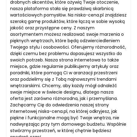
drobnych akcentów, które ożywią Twoje otoczenie,
nasza plataforma stała się prawdziwą skarbnicą
wartościowych pomysłów. Na niska-cena.pl znajdziesz
szeroką gamę produktów, które łączą w sobie wysoką
jakość oraz przystępne ceny. Z naszym
asortymentem możesz realizować swoje marzenia o
pięknych wnętrzach, które będą odzwierciedleniem
Twojego stylu i osobowości. Oferujemy różnorodność,
dzięki czemu bez problemu dopasujesz wszystko do
swoich potrzeb. Nasza strona internetowa to także
miejsce, gdzie regularnie publikujemy artykuły oraz
poradniki, które pomogą Ci w aranżacji przestrzeni
oraz podzielimy się z Tobą najnowszymi trendami
wnętrzarskimi. Chcemy, aby każdy mógł odnaleźć
swoje miejsce w świecie designu, dlatego nasza
oferta jest zarówno różnorodna, jak i przemyślana.
Zachęcamy Cię do odwiedzenia naszej strony
internetowej niska-cena.pl, na której odkryjesz, jak
piękne i funkcjonalne mogą być Twoje wnętrza, nie
nadwyrężając przy tym domowego budżetu. Wspólnie
stwórzmy przestrzeń, w której chętnie będziesz
spędzać czas!