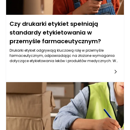
Czy drukarki etykiet spełniają
standardy etykietowania w
przemyśle farmaceutycznym?
Drukarki etykiet odgrywają kluczową rolę w przemyśle
farmaceutycznym, odpowiadając na złożone wymagania
dotyczące etykietowania leków i produktów medycznych. W
tym sektorze każdy element procesu produkcyjnego musi
spełniać wysokie standardy jakości i bezpieczeństwa, a to
obejmuje także etykiety. W rezultacie, drukarki etykiet są
projektowane i wykorzystywane w taki sposób, aby zapewnić
zgodność z przepisami prawa oraz regulacjami branżowymi.
Regulacje takie, jak Dyrektywa Unii Europejskiej 2001/83/WE
dotycząca wprowadzenia produktów leczniczych do obrotu,
nakładają obowiązki na producentów dotyczące
dokładności i klarowności informacji zamieszczonych na
etykietach. Drukarki etykiet muszą więc oferować precyzję i
niezawodność, aby sprostać tym wymaganiom.