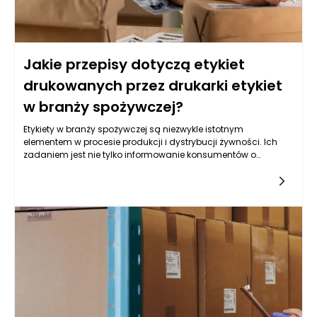
Jakie przepisy dotyczą etykiet
drukowanych przez drukarki etykiet
w branży spożywczej?
Etykiety w branży spożywczej są niezwykle istotnym
elementem w procesie produkcji i dystrybucji żywności. Ich
zadaniem jest nie tylko informowanie konsumentów o
składnikach, wartościach odżywczych i terminach
przydatności do spożycia, ale także spełnianie wymogów
prawnych. Przepisy dotyczące etykietowania są ściśle
regulowane zarówno na poziomie krajowym, jak i unijnym, co
wpływa na sposób, w jaki drukarki etykiet wykonują swoje
zadania. Rozporządzenia te określają, jakie informacje muszą
znaleźć się na etykietach produktów spożywczych, aby
zapewnić konsumentom rzetelne i przejrzyste dane, które
umożliwiają dokonywanie świadomych wyborów.