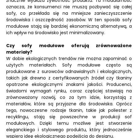
znacznie wydłuża żywotność produktu. Ta modularność
oznacza, że konsumenci nie muszą pozbywać się całej
sofy, co przekłada się na mniejsze zanieczyszczenie
środowiska i oszczędność zasobów. W ten sposób sofy
modułowe stają się bardziej ekonomiczną alternatywą, a
ich wpływ na środowisko jest minimalizowany.
Czy sofy modułowe oferują zrównoważone
materiały?
W dobie ekologicznych trendów nie można zapominać o
użytych materiałach. Sofy modułowe często są
produkowane z surowców odnawialnych i ekologicznych,
takich jak drewno z certyfikowanych źródeł czy tkaniny
opatrzone ekologicznymi znakami jakości. Producenci,
świadomi wymagań rynku, coraz częściej stawiają na
zrównoważony rozwój, co za tym idzie, korzystają z
materiałów, które są przyjazne dla środowiska. Oprócz
tego, nowoczesne rodzaje tkanin, takie jak poliester z
recyklingu, stają się powszechne w produkcji sof
modułowych. Dzięki temu możliwe jest stworzenie
eleganckiego i stylowego produktu, który jednocześnie
wspiera ideę ekologicznego podejścia do designu.