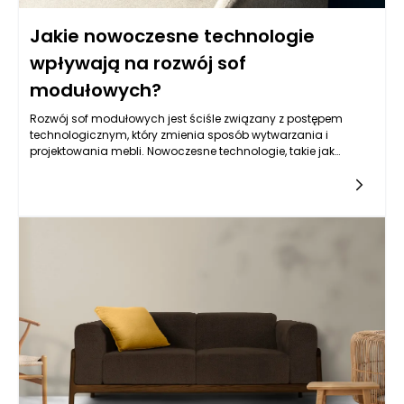
Jakie nowoczesne technologie
wpływają na rozwój sof
modułowych?
Rozwój sof modułowych jest ściśle związany z postępem
technologicznym, który zmienia sposób wytwarzania i
projektowania mebli. Nowoczesne technologie, takie jak
automatyzacja procesów produkcji, cyfrowe narzędzia
projektowe czy innowacyjne materiały, mają kluczowe
znaczenie dla zwiększenia funkcjonalności, estetyki oraz
komfortu tych mebli. Automatyzacja pozwala na
precyzyjniejsze cięcie i szycie materiałów, co zwiększa
efektywność produkcji i redukuje odpady. Dzięki temu
producenci mogą tworzyć bardziej złożone, a jednocześnie
lekkie i trwałe formy sof modułowych, które zaspokajają
rosnące wymagania klientów. Automatyzacja w połączeniu z
zaawansowanym projektowaniem 3D umożliwia szybsze
wprowadzenie na rynek nowatorskich rozwiązań, które
spełniają oczekiwania nawet najbardziej wymagających
konsumentów.