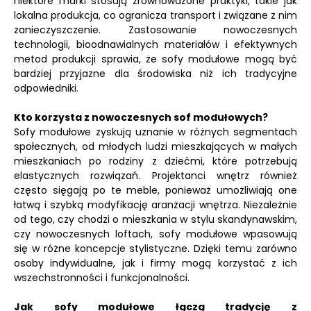
niektóre marki stosują zrównoważone praktyki, takie jak
lokalna produkcja, co ogranicza transport i związane z nim
zanieczyszczenie. Zastosowanie nowoczesnych
technologii, bioodnawialnych materiałów i efektywnych
metod produkcji sprawia, że sofy modułowe mogą być
bardziej przyjazne dla środowiska niż ich tradycyjne
odpowiedniki.
Kto korzysta z nowoczesnych sof modułowych?
Sofy modułowe zyskują uznanie w różnych segmentach
społecznych, od młodych ludzi mieszkających w małych
mieszkaniach po rodziny z dziećmi, które potrzebują
elastycznych rozwiązań. Projektanci wnętrz również
często sięgają po te meble, ponieważ umożliwiają one
łatwą i szybką modyfikację aranżacji wnętrza. Niezależnie
od tego, czy chodzi o mieszkania w stylu skandynawskim,
czy nowoczesnych loftach, sofy modułowe wpasowują
się w różne koncepcje stylistyczne. Dzięki temu zarówno
osoby indywidualne, jak i firmy mogą korzystać z ich
wszechstronności i funkcjonalności.
Jak sofy modułowe łączą tradycję z