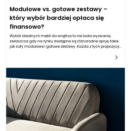
Modułowe vs. gotowe zestawy –
który wybór bardziej opłaca się
finansowo?
Wybór idealnych mebli do wnętrza to nie lada wyzwanie,
zwłaszcza gdy na rynku dostępne są różnorodne opcje, takie
jak sofy modułowe i gotowe zestawy. Każda z tych propozycji
ma swoje zalety i wady, które należy wziąć pod uwagę. Kiedy
myślimy o dodatkowych kosztach, jak transport czy
ewentualny montaż, kluczowe jest zrozumienie, co te różnice
oznaczają w kontekście finansowym. Sofy modułowe mogą
okazać się bardziej inwestycyjne w dłuższej perspektywie, gdyż
oferują elastyczność, co pozwala na łatwiejszą adaptację do
zmieniających się potrzeb użytkownika. Z kolei gotowe
zestawy, z pozoru tańsze, mogą wymusić na nas określone
ograniczenia pod względem stylu i funkcjonalności.