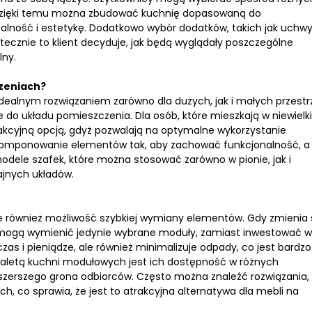
. Dzięki temu można zbudować kuchnię dopasowaną do
alność i estetykę. Dodatkowo wybór dodatków, takich jak uchw
tecznie to klient decyduje, jak będą wyglądały poszczególne
lny.
rzeniach?
dealnym rozwiązaniem zarówno dla dużych, jak i małych przestrz
do układu pomieszczenia. Dla osób, które mieszkają w niewielk
kcyjną opcją, gdyż pozwalają na optymalne wykorzystanie
skomponowanie elementów tak, aby zachować funkcjonalność, a
modele szafek, które można stosować zarówno w pionie, jak i
ajnych układów.
ale również możliwość szybkiej wymiany elementów. Gdy zmienia 
y mogą wymienić jedynie wybrane moduły, zamiast inwestować w
zas i pieniądze, ale również minimalizuje odpady, co jest bardzo
 zaletą kuchni modułowych jest ich dostępność w różnych
 szerszego grona odbiorców. Często można znaleźć rozwiązania,
h, co sprawia, że jest to atrakcyjna alternatywa dla mebli na