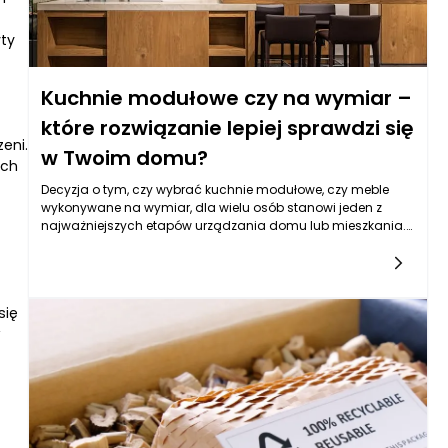
yty
Kuchnie modułowe czy na wymiar –
które rozwiązanie lepiej sprawdzi się
eni.
w Twoim domu?
ich
Decyzja o tym, czy wybrać kuchnie modułowe, czy meble
wykonywane na wymiar, dla wielu osób stanowi jeden z
najważniejszych etapów urządzania domu lub mieszkania.
Kuchnia musi być przecież dopasowana zarówno do
codziennych potrzeb, jak i stylu życia domowników. Wiele
osób zastanawia się również, jak dobrać idealny układ
kuchni modułowej do swoich potrzeb i stylu życia, ponieważ
się
to właśnie układ decyduje o funkcjonalności całego
pomieszczenia. Kuchnie modułowe zachęcają
elastycznością, szybkim czasem realizacji oraz dużą
dostępnością gotowych rozwiązań. Z kolei kuchnie na
wymiar pozwalają stworzyć projekt w pełni indywidualny,
dopasowany do każdego centymetra przestrzeni.
Wybierając pomiędzy tymi dwiema opcjami, warto
przeanalizować, czy ważniejsza jest dla nas szybkość i