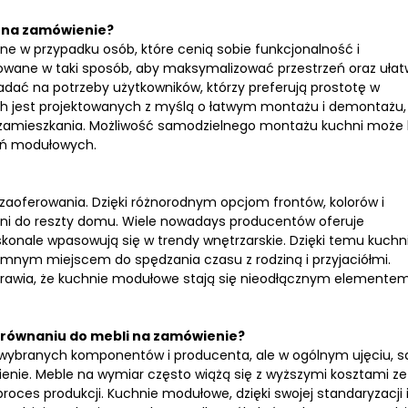
i na zamówienie?
 w przypadku osób, które cenią sobie funkcjonalność i
wane w taki sposób, aby maksymalizować przestrzeń oraz ułat
dać na potrzeby użytkowników, którzy preferują prostotę w
ch jest projektowanych z myślą o łatwym montażu i demontażu,
 zamieszkania. Możliwość samodzielnego montażu kuchni może
ań modułowych.
zaoferowania. Dzięki różnorodnym opcjom frontów, kolorów i
i do reszty domu. Wiele nowadays producentów oferuje
onale wpasowują się w trendy wnętrzarskie. Dzięki temu kuchn
yjemnym miejscem do spędzania czasu z rodziną i przyjaciółmi.
sprawia, że kuchnie modułowe stają się nieodłącznym elemente
orównaniu do mebli na zamówienie?
 wybranych komponentów i producenta, ale w ogólnym ujęciu, s
enie. Meble na wymiar często wiążą się z wyższymi kosztami ze
roces produkcji. Kuchnie modułowe, dzięki swojej standaryzacji 