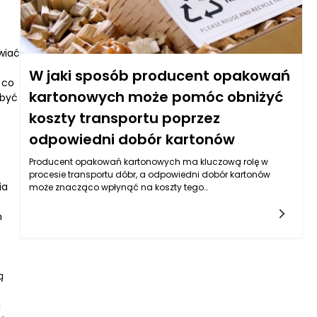
niższy koszt, czy pełna personalizacja i unikatowy charakter
zabudowy.
wiać
W jaki sposób producent opakowań
 co
kartonowych może pomóc obniżyć
 być
koszty transportu poprzez
odpowiedni dobór kartonów
Producent opakowań kartonowych ma kluczową rolę w
procesie transportu dóbr, a odpowiedni dobór kartonów
ia
może znacząco wpłynąć na koszty tego
transportu. Współczesne firmy często borykają się z
problemami związanymi z wydatkami na logistykę, a
m
skuteczna optymalizacja kosztów transportowych staje się
niezbędna dla utrzymania konkurencyjności na rynku. Wybór
odpowiedniego typu kartonów, ich wymiarów oraz sposobu
pakowania ma bezpośredni wpływ na ilość ładunków, które
ą
można załadować na pojazdy transportowe, a to z kolei
przekłada się na mniejsze koszty jednostkowe.
i