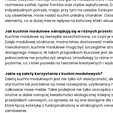
rozmiarów szafek, typów frontów oraz stylów wykończenia
indywidualnych potrzeb, mając przy tym na uwadze funkcjon
czy oświetlenie, może nadać kuchni unikalny charakter. Osta
elementy, co w dużej mierze wpływa na końcowy efekt wizua
Jak kuchnie modułowe odnajdują się w różnych przest
Kuchnie modułowe są niezwykle wszechstronne, co czyni je i
Dzięki modułowej strukturze, można łatwo dostosować meble 
mieszkaniach, kuchnie modułowe mogą być szczególnie atra
dostępnego miejsca. W takich przypadkach kluczowe jest 
jednocześnie nie przytłoczyć wnętrza. Umożliwiają to różne 
poziomie, co z kolei pozwala na tworzenie kreatywnych i wyd
Jakie są zalety korzystania z kuchni modułowych?
Zaletą kuchni modułowych jest nie tylko ich elastyczność, 
styl kuchni lub potrzebne są nowe rozwiązania, użytkownic
całkowicie nowe meble. Takie podejście nie tylko oszczędza c
istotne w dobie rosnącej świadomości ekologicznej. Kolejną
przedziałach cenowych, co sprawia, że są one dostępne dla
które łączą estetykę z funkcjonalnością w atrakcyjnych cenac
zamówienie.