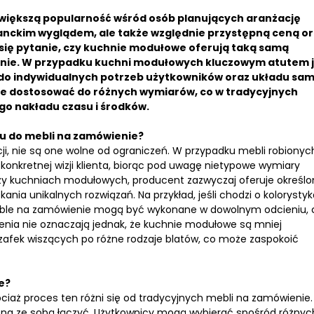
 większą popularność wśród osób planujących aranżację
ganckim wyglądem, ale także względnie przystępną ceną o
 się pytanie, czy kuchnie modułowe oferują taką samą
ienie. W przypadku kuchni modułowych kluczowym atutem 
 do indywidualnych potrzeb użytkowników oraz układu sam
je dostosować do różnych wymiarów, co w tradycyjnych
o nakładu czasu i środków.
u do mebli na zamówienie?
i, nie są one wolne od ograniczeń. W przypadku mebli robionyc
nkretnej wizji klienta, biorąc pod uwagę nietypowe wymiary
rzy kuchniach modułowych, producent zazwyczaj oferuje określ
a unikalnych rozwiązań. Na przykład, jeśli chodzi o kolorystyk
meble na zamówienie mogą być wykonane w dowolnym odcieniu, 
zenia nie oznaczają jednak, że kuchnie modułowe są mniej
szafek wiszących po różne rodzaje blatów, co może zaspokoić
e?
ciaż proces ten różni się od tradycyjnych mebli na zamówienie.
żna ze sobą łączyć. Użytkownicy mogą wybierać spośród różnyc