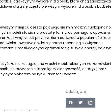
bardziej atrakcyjnym wyborem dla osób, które chcą zaoszczędz
 modułowe stają się często pierwszym wyborem dla osób z budże
rwszym miejscu często pojawiają się minimalizm, funkcjonaln
snych modeli stawia na prostotę formy, co pomaga w optyczn
aranżacji wnętrz jest przyczynkiem do wzrostu popularności kuc
rodowiska. Inwestycje w inteligentne technologie związane z
stemami umożliwiającymi optymalizację zużycia energii, co czyni
czyć, że nie zastąpią one w pełni mebli robionych na zamówieni
osób. To rozwiązanie, które łączy elastyczność, estetykę oraz
ncyjnym wyborem na rynku aranżacji wnętrz.
Udostępnij