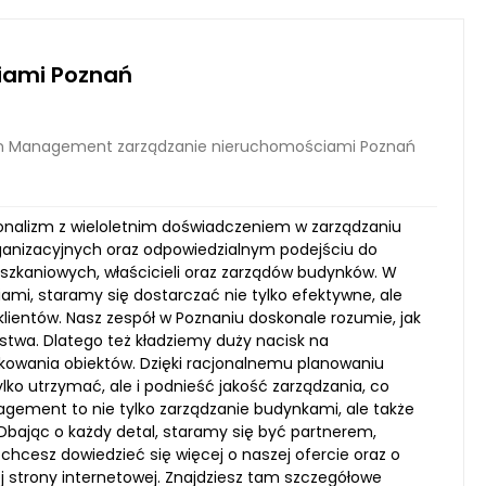
iami Poznań
m Management zarządzanie nieruchomościami Poznań
jonalizm z wieloletnim doświadczeniem w zarządzaniu
ganizacyjnych oraz odpowiedzialnym podejściu do
zkaniowych, właścicieli oraz zarządów budynków. W
i, staramy się dostarczać nie tylko efektywne, ale
lientów. Nasz zespół w Poznaniu doskonale rozumie, jak
twa. Dlatego też kładziemy duży nacisk na
kowania obiektów. Dzięki racjonalnemu planowaniu
ko utrzymać, ale i podnieść jakość zarządzania, co
gement to nie tylko zarządzanie budynkami, ale także
 Dbając o każdy detal, staramy się być partnerem,
cesz dowiedzieć się więcej o naszej ofercie oraz o
strony internetowej. Znajdziesz tam szczegółowe