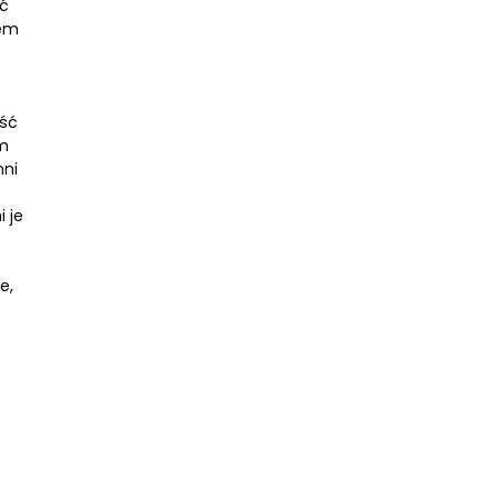
ić
tem
ość
ym
hni
 je
e,