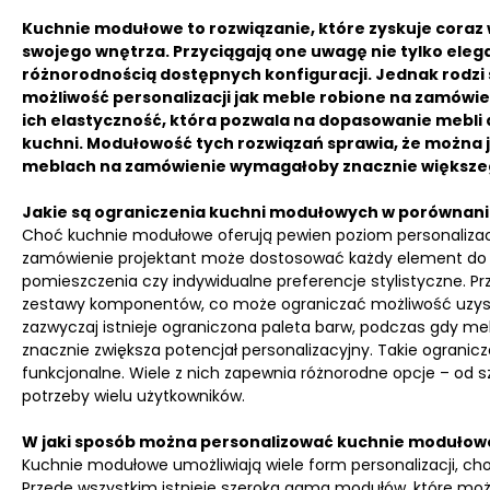
Kuchnie modułowe to rozwiązanie, które zyskuje coraz
swojego wnętrza. Przyciągają one uwagę nie tylko ele
różnorodnością dostępnych konfiguracji. Jednak rodzi
możliwość personalizacji jak meble robione na zamów
ich elastyczność, która pozwala na dopasowanie mebli
kuchni. Modułowość tych rozwiązań sprawia, że można 
meblach na zamówienie wymagałoby znacznie większeg
Jakie są ograniczenia kuchni modułowych w porównani
Choć kuchnie modułowe oferują pewien poziom personalizacj
zamówienie projektant może dostosować każdy element do ko
pomieszczenia czy indywidualne preferencje stylistyczne. P
zestawy komponentów, co może ograniczać możliwość uzyskani
zazwyczaj istnieje ograniczona paleta barw, podczas gdy 
znacznie zwiększa potencjał personalizacyjny. Takie ogranic
funkcjonalne. Wiele z nich zapewnia różnorodne opcje – od 
potrzeby wielu użytkowników.
W jaki sposób można personalizować kuchnie modułow
Kuchnie modułowe umożliwiają wiele form personalizacji, cho
Przede wszystkim istnieje szeroka gama modułów, które mo