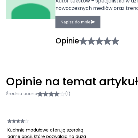
Autor tekstów – specjalistka w dzi
nowoczesnych mediów oraz tren
Napisz do mnie
Opinie
Opinie na temat artyku
Średnia ocena
(1)
Kuchnie modułowe oferują szeroką
gamę opcji, które pozwalają na dużą