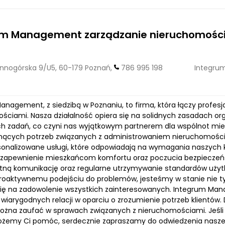
um Management zarządzanie nieruchomośc
nogórska 9/U5, 60-179 Poznań,
786 995 198
Integru
anagement, z siedzibą w Poznaniu, to firma, która łączy profes
ściami. Nasza działalność opiera się na solidnych zasadach or
h zadań, co czyni nas wyjątkowym partnerem dla wspólnot mies
snących potrzeb związanych z administrowaniem nieruchomościam
sonalizowane usługi, które odpowiadają na wymagania naszych k
 zapewnienie mieszkańcom komfortu oraz poczucia bezpieczeńs
tną komunikację oraz regularne utrzymywanie standardów użyt
proaktywnemu podejściu do problemów, jesteśmy w stanie nie tyl
się na zadowolenie wszystkich zainteresowanych. Integrum Mana
wiarygodnych relacji w oparciu o zrozumienie potrzeb klientów.
żna zaufać w sprawach związanych z nieruchomościami. Jeśli ch
ożemy Ci pomóc, serdecznie zapraszamy do odwiedzenia naszej 