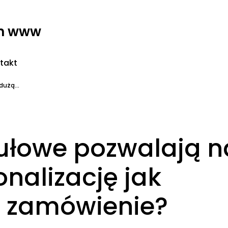
on www
takt
użą...
ułowe pozwalają n
nalizację jak
a zamówienie?