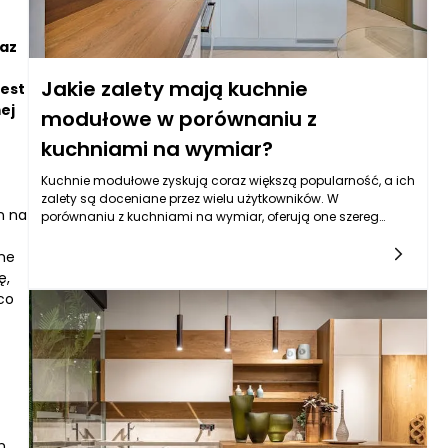
raz
Jakie zalety mają kuchnie
jest
ej
modułowe w porównaniu z
kuchniami na wymiar?
Kuchnie modułowe zyskują coraz większą popularność, a ich
zalety są doceniane przez wielu użytkowników. W
h na
porównaniu z kuchniami na wymiar, oferują one szereg
korzyści, które mogą znacząco wpłynąć na jakość
użytkowania oraz estetykę pomieszczenia. Pierwszą istotną
one
zaletą kuchni modułowych jest ich elastyczność i
ę,
stylizacyjna różnorodność. Kuchnie modułowe wykonane są
co
z gotowych komponentów, które można łączyć w dowolny
sposób, co pozwala na łatwe dostosowanie ich do
indywidualnych potrzeb. Użytkownik ma możliwość wyboru z
szerokiej gamy frontów, kolorów czy wykończeń, co ułatwia
dopasowanie do istniejącego wystroju wnętrza.
h