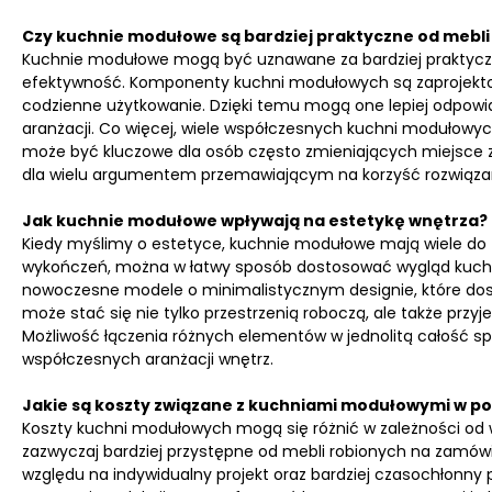
Czy kuchnie modułowe są bardziej praktyczne od mebl
Kuchnie modułowe mogą być uznawane za bardziej praktyczne
efektywność. Komponenty kuchni modułowych są zaprojekto
codzienne użytkowanie. Dzięki temu mogą one lepiej odpowia
aranżacji. Co więcej, wiele współczesnych kuchni modułowy
może być kluczowe dla osób często zmieniających miejsce
dla wielu argumentem przemawiającym na korzyść rozwiąz
Jak kuchnie modułowe wpływają na estetykę wnętrza?
Kiedy myślimy o estetyce, kuchnie modułowe mają wiele do 
wykończeń, można w łatwy sposób dostosować wygląd kuchn
nowoczesne modele o minimalistycznym designie, które dosk
może stać się nie tylko przestrzenią roboczą, ale także prz
Możliwość łączenia różnych elementów w jednolitą całość 
współczesnych aranżacji wnętrz.
Jakie są koszty związane z kuchniami modułowymi w p
Koszty kuchni modułowych mogą się różnić w zależności od
zazwyczaj bardziej przystępne od mebli robionych na zamówi
względu na indywidualny projekt oraz bardziej czasochłonny p