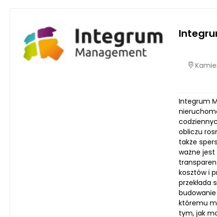
Integr
Kamien
Integrum M
nieruchomo
codziennyc
obliczu ro
także sper
ważne jest
transparen
kosztów i 
przekłada 
budowanie 
któremu mo
tym, jak m