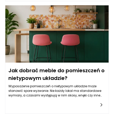
się z uwzględnieniem wszystkich aspektów, takich jak styl,
materiał, ergonomia oraz przechowywanie. Warto pamiętać,
że nawet najładniejsze meble mogą wpływać negatywnie na
organizację wnętrza, jeśli nie będą dobrze dopasowane do
przestrzeni lub potrzeb użytkowników. W tym kontekście istotne
jest unikanie błędów, które mogą przyczynić się do wizualnego
i funkcjonalnego zamieszania w naszych czterech kątach.
Jak dobrać meble do pomieszczeń o
nietypowym układzie?
Wyposażenie pomieszczeń o nietypowym układzie może
stanowić spore wyzwanie. Nie każdy lokal ma standardowe
wymiary, a czasami występują w nim skosy, wnęki czy inne
architektoniczne utrudnienia, które mogą wpłynąć na dobór
mebli. Dopasowanie ich do przestrzeni wymaga nie tylko
kreatywności, ale także przemyślanej strategii, aby
maksymalnie wykorzystać dostępne metry kwadratowe. W