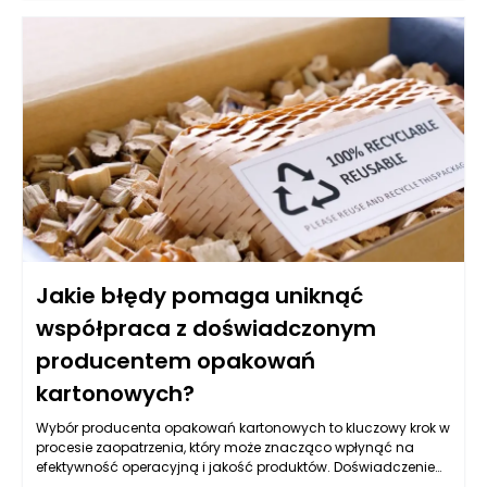
tym artykule przyjrzymy się najważniejszym aspektom
związanym z wyborem mebli w nietypowych wnętrzach, a
także podpowiemy, jak zaaranżować przestrzeń, by była
funkcjonalna, estetyczna i zgodna z naszym stylem życia.
Jakie błędy pomaga uniknąć
współpraca z doświadczonym
producentem opakowań
kartonowych?
Wybór producenta opakowań kartonowych to kluczowy krok w
procesie zaopatrzenia, który może znacząco wpłynąć na
efektywność operacyjną i jakość produktów. Doświadczenie
producenta odgrywa istotną rolę w eliminowaniu