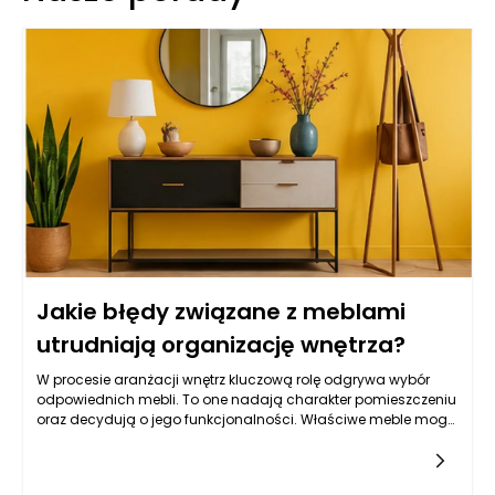
Jakie błędy związane z meblami
utrudniają organizację wnętrza?
W procesie aranżacji wnętrz kluczową rolę odgrywa wybór
odpowiednich mebli. To one nadają charakter pomieszczeniu
oraz decydują o jego funkcjonalności. Właściwe meble mogą
znacząco ułatwić życie domownikom, natomiast
niewłaściwie dobrane mogą stać się źródłem frustracji i
chaosu. Poszukiwanie idealnych modeli powinno odbywać