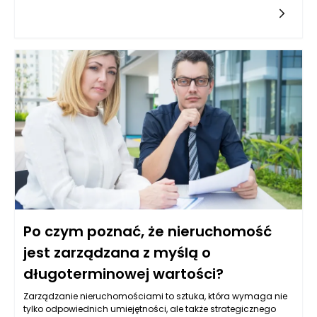
potencjalnych błędów, które mogą wystąpić na różnych
etapach współpracy. Współpraca z uznanym producentem
opakowań kartonowych może pomóc uniknąć wielu pułapek
związanych z błędnym doborem materiałów, nieoptymalnym
procesem produkcyjnym czy brakiem zgodności z
regulacjami prawnymi.
Po czym poznać, że nieruchomość
jest zarządzana z myślą o
długoterminowej wartości?
Zarządzanie nieruchomościami to sztuka, która wymaga nie
tylko odpowiednich umiejętności, ale także strategicznego