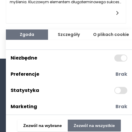
myślenia. Kluczowym elementem długoterminowego sukcesu
w tej dziedzinie jest umiejętność rozpoznawania, kiedy
nieruchomość jest odpowiednio zarządzana, aby utrzymać i
zwiększyć swoją wartość. Na co zwrócić uwagę przy ocenie,
czy dany obiekt jest dobrze zarządzany z perspektywy
wartości długoterminowej?
Zgoda
Szczegóły
O plikach cookie
Niezbędne
Preferencje
Brak
O nas
Kontakt
Statystyka
Polityka prywatności
(RODO. Cookies)
Marketing
Brak
Zezwól na wybrane
Zezwól na wszystkie