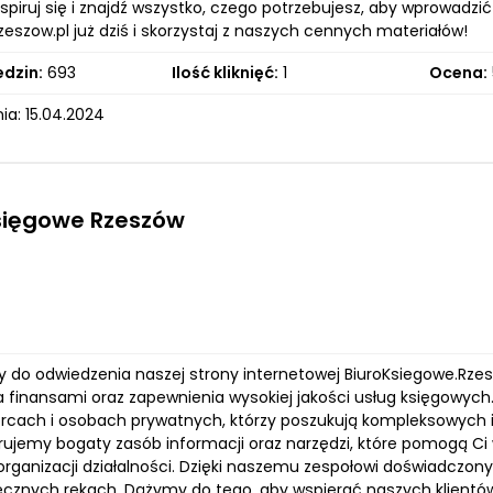
nspiruj się i znajdź wszystko, czego potrzebujesz, aby wprowadzi
eszow.pl już dziś i skorzystaj z naszych cennych materiałów!
edzin:
693
Ilość kliknięć:
1
Ocena:
ia: 15.04.2024
sięgowe Rzeszów
do odwiedzenia naszej strony internetowej BiuroKsiegowe.Rzesz
a finansami oraz zapewnienia wysokiej jakości usług księgowych
orcach i osobach prywatnych, którzy poszukują kompleksowych i
erujemy bogaty zasób informacji oraz narzędzi, które pomogą 
 organizacji działalności. Dzięki naszemu zespołowi doświadcz
ecznych rękach. Dążymy do tego, aby wspierać naszych klientów