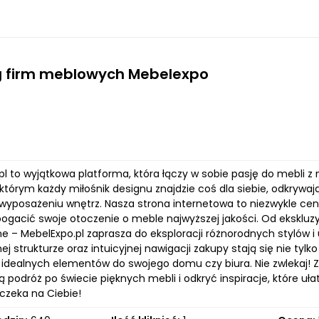
g firm meblowych Mebelexpo
l to wyjątkowa platforma, która łączy w sobie pasję do mebli z
 którym każdy miłośnik designu znajdzie coś dla siebie, odkryw
yposażeniu wnętrz. Nasza strona internetowa to niezwykle cenne 
ogacić swoje otoczenie o meble najwyższej jakości. Od ekskluz
e – MebelExpo.pl zaprasza do eksploracji różnorodnych stylów i
j strukturze oraz intuicyjnej nawigacji zakupy stają się nie tylk
e idealnych elementów do swojego domu czy biura. Nie zwlekaj! 
ą podróż po świecie pięknych mebli i odkryć inspiracje, które u
czeka na Ciebie!