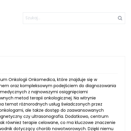
rum Onkologii Onkomedica, które znajduje się w
izmem oraz kompleksowym podejściem do diagnozowania
g medycznych z najnowszymi osiągnięciami
nych metod terapii onkologicznej. Na witrynie
na temat różnorodnych usług świadczonych przez
i onkologami, ale także dostęp do zaawansowanych
gnetyczny czy ultrasonografia. Dodatkowo, centrum
jak również terapie celowane, co ma kluczowe znaczenie
zewodnik dotyczący chorób nowotworowych. Dzięki niemu