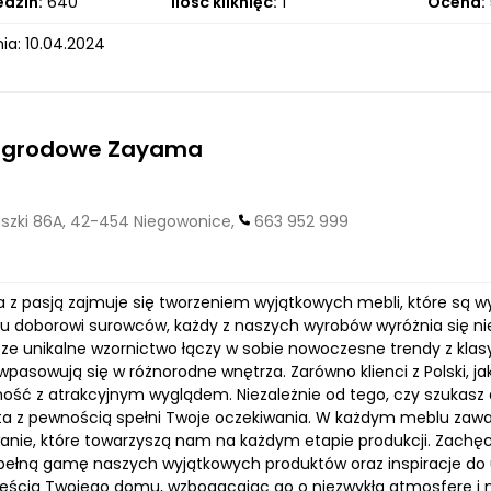
edzin:
640
Ilość kliknięć:
1
Ocena:
ia: 10.04.2024
ogrodowe Zayama
szki 86A, 42-454 Niegowonice,
663 952 999
 z pasją zajmuje się tworzeniem wyjątkowych mebli, które są wy
 doborowi surowców, każdy z naszych wyrobów wyróżnia się nie t
ze unikalne wzornictwo łączy w sobie nowoczesne trendy z kla
pasowują się w różnorodne wnętrza. Zarówno klienci z Polski, jak
ność z atrakcyjnym wyglądem. Niezależnie od tego, czy szukasz e
a z pewnością spełni Twoje oczekiwania. W każdym meblu zawarta 
nie, które towarzyszą nam na każdym etapie produkcji. Zachęc
 pełną gamę naszych wyjątkowych produktów oraz inspiracje do 
częścią Twojego domu, wzbogacając go o niezwykłą atmosferę i n