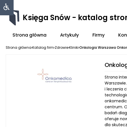
Księga Snów - katalog str
Strona główna
Artykuły
Firmy
Kon
Strona główna
›
Katalog firm
›
Zdrowie
›
Kliniki
›
Onkologia Warszawa Onko
Onkolo
Strona int
Warszawie.
i leczenia
technologi
onkomedica
centrum. O
badań diag
oferuje no
dla skutec