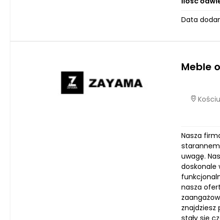
Ilość odwi
Data dodan
Meble 
Kościu
Nasza firma
starannemu
uwagę. Nas
doskonale w
funkcjonal
nasza ofert
zaangażowa
znajdziesz
stały się 