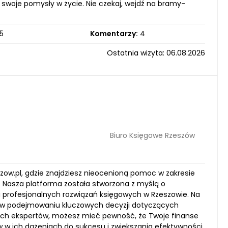
ć swoje pomysły w życie. Nie czekaj, wejdź na bramy-
5
Komentarzy:
4
Ostatnia wizyta: 06.08.2026
Biuro Księgowe Rzeszów
ow.pl, gdzie znajdziesz nieocenioną pomoc w zakresie
. Nasza platforma została stworzona z myślą o
 profesjonalnych rozwiązań księgowych w Rzeszowie. Na
Ci w podejmowaniu kluczowych decyzji dotyczących
onych ekspertów, możesz mieć pewność, że Twoje finanse
 w ich dążeniach do sukcesu i zwiększania efektywności