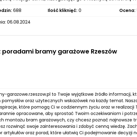
edzin:
688
Ilość kliknięć:
0
Ocena:
ia: 06.08.2024
 z poradami bramy garażowe Rzeszów
my-garazowe.rzeszow.pl to Twoje wyjątkowe źródło informacji, k
h pomysłów oraz użytecznych wskazówek na każdy temat. Nasza pl
nspiracje, które pomogą Ci w codziennym życiu oraz w realizacji 
tarannie opracowane, aby sprostać Twoim oczekiwaniom i potrze
h montażu bram garażowych, czy chcesz poznać najnowsze tren
sz rozwinąć swoje zainteresowania i zdobyć cenną wiedzę. Zac
ór artykułów oraz porad, które ułatwią Ci podejmowanie decyzji 