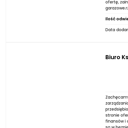
ofertę, zai
garazowe.rz
Ilość odwi
Data dodan
Biuro K
Zachęcamy 
zarządzani
przedsiębi
stronie of
finansów i
są w bezpi