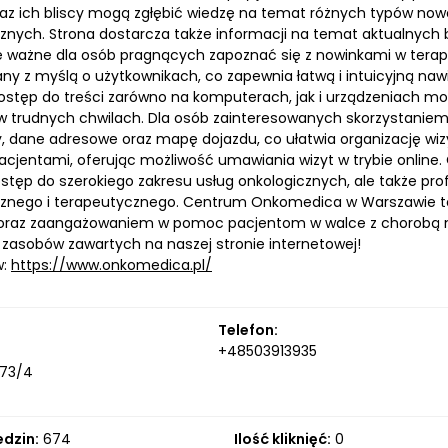
raz ich bliscy mogą zgłębić wiedzę na temat różnych typów n
znych. Strona dostarcza także informacji na temat aktualnych b
e ważne dla osób pragnących zapoznać się z nowinkami w terapi
ny z myślą o użytkownikach, co zapewnia łatwą i intuicyjną na
stęp do treści zarówno na komputerach, jak i urządzeniach mob
 w trudnych chwilach. Dla osób zainteresowanych skorzystaniem
, dane adresowe oraz mapę dojazdu, co ułatwia organizację w
pacjentami, oferując możliwość umawiania wizyt w trybie online
dostęp do szerokiego zakresu usług onkologicznych, ale także p
znego i terapeutycznego. Centrum Onkomedica w Warszawie to
oraz zaangażowaniem w pomoc pacjentom w walce z chorobą 
z zasobów zawartych na naszej stronie internetowej!
w:
https://www.onkomedica.pl/
Telefon:
+48503913935
 73/4
edzin:
674
Ilość kliknięć:
0