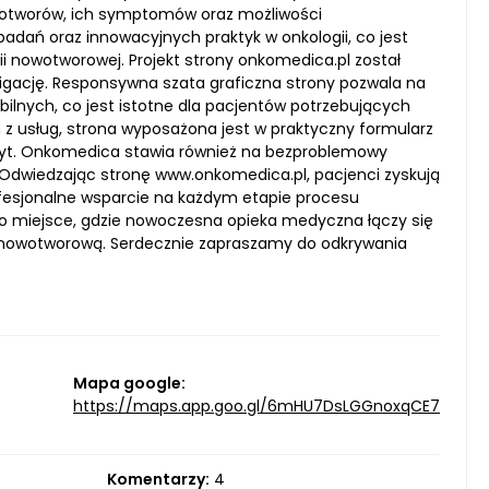
owotworów, ich symptomów oraz możliwości
adań oraz innowacyjnych praktyk w onkologii, co jest
i nowotworowej. Projekt strony onkomedica.pl został
wigację. Responsywna szata graficzna strony pozwala na
ilnych, co jest istotne dla pacjentów potrzebujących
 z usług, strona wyposażona jest w praktyczny formularz
izyt. Onkomedica stawia również na bezproblemowy
. Odwiedzając stronę www.onkomedica.pl, pacjenci zyskują
rofesjonalne wsparcie na każdym etapie procesu
 miejsce, gdzie nowoczesna opieka medyczna łączy się
nowotworową. Serdecznie zapraszamy do odkrywania
Mapa google:
https://maps.app.goo.gl/6mHU7DsLGGnoxqCE7
Komentarzy:
4