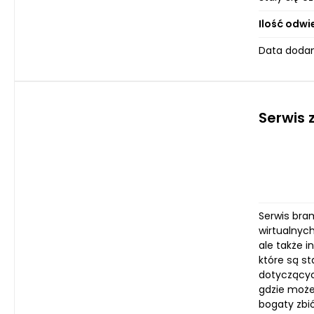
Ilość odwi
Data dodan
Serwis
Serwis bra
wirtualnyc
ale także i
które są s
dotyczącyc
gdzie może
bogaty zbi