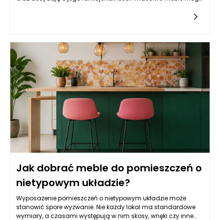
znacząco ułatwić życie domownikom, natomiast
niewłaściwie dobrane mogą stać się źródłem frustracji i
chaosu. Poszukiwanie idealnych modeli powinno odbywać
się z uwzględnieniem wszystkich aspektów, takich jak styl,
materiał, ergonomia oraz przechowywanie. Warto pamiętać,
że nawet najładniejsze meble mogą wpływać negatywnie na
organizację wnętrza, jeśli nie będą dobrze dopasowane do
przestrzeni lub potrzeb użytkowników. W tym kontekście istotne
jest unikanie błędów, które mogą przyczynić się do wizualnego
i funkcjonalnego zamieszania w naszych czterech kątach.
Jak dobrać meble do pomieszczeń o
nietypowym układzie?
Wyposażenie pomieszczeń o nietypowym układzie może
stanowić spore wyzwanie. Nie każdy lokal ma standardowe
wymiary, a czasami występują w nim skosy, wnęki czy inne