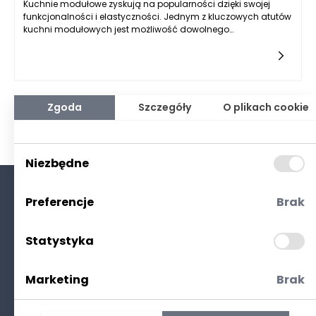
Kuchnie modułowe zyskują na popularności dzięki swojej
funkcjonalności i elastyczności. Jednym z kluczowych atutów
kuchni modułowych jest możliwość dowolnego
skonfigurowania przestrzeni i dopasowania jej do
indywidualnych potrzeb użytkownika. W kontekście
przechowywania, kuchnie modułowe mogą oferować
różnorodne rozwiązania, które znacznie zwiększają
efektywność wykorzystania dostępnej powierzchni. Dzięki
zastosowaniu szafek o różnych głębokościach i
Zgoda
Szczegóły
O plikach cookie
wysokościach, a także różnorodnych akcesoriów, takich jak
wysuwane półki, kosze, czy organizer, można z łatwością
zagospodarować nawet najmniejsze przestrzenie.
Niezbędne
Preferencje
Brak
O nas
Kontakt
Statystyka
Polityka prywatności
(RODO. Cookies)
Marketing
Brak