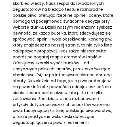
skarbiec wiedzy. Nasz zespół doświadczonych
degustatorów na bieżąco testuje różnorodne
polskie piwa, oferując rzetelne opinie i oceny, które
pomogą Ci podejmować świadome decyzje przy
wyborze trunku. Dzięki naszym recenzjom zyskasz
pewność, że każda butelka, którą zdecydujesz się
spróbować, spełni Twoje oczekiwania. Ranking piw,
który znajdziesz na naszej stronie, to nie tylko lista
najlepszych propozycji, lecz także niesamowita
podróż po bogatej mapie aromatów i stylów.
Oferujemy szeroki wybór trunków – od
klasycznych polskich lagerów, przez orzeźwiające
chmielowe IPA, aż po intensywne ciemne portery i
stouty. Niezależnie od tego, jakie piwo preferujesz,
na piwosz.info.pl z pewnością odnajdziesz coś dla
siebie. Jednak portal piwosz.info.pl to nie tylko
zestawienia. Znajdziesz u nas rozbudowane
artykuły dotyczące wszelkich aspektów warzenia
piwa, fascynującą historię polskiego piwowarstwa,
a także praktyczne wskazówki dotyczące
degustacji, łączenia piwa z jedzeniem i