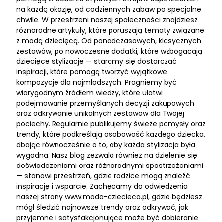
na każdą okazję, od codziennych zabaw po specjalne
chwile. W przestrzeni naszej społeczności znajdziesz
różnorodne artykuły, które poruszają tematy związane
z modą dziecięcą. Od ponadczasowych, klasycznych
zestawów, po nowoczesne dodatki, które wzbogacają
dziecięce stylizacje — staramy się dostarczać
inspiracji, które pomogą tworzyć wyjątkowe
kompozycje dla najmłodszych. Pragniemy być
wiarygodnym źródłem wiedzy, które ułatwi
podejmowanie przemyślanych decyzji zakupowych
oraz odkrywanie unikalnych zestawów dla Twojej
pociechy. Regularnie publikujemy świeże pomysły oraz
trendy, które podkreślają osobowość każdego dziecka,
dbając równocześnie o to, aby każda stylizacja była
wygodna. Nasz blog zezwala również na dzielenie się
doświadczeniami oraz różnorodnymi spostrzeżeniami
— stanowi przestrzeń, gdzie rodzice mogą znaleźć
inspirację i wsparcie. Zachęcamy do odwiedzenia
naszej strony www.moda-dziecieca.pl, gdzie będziesz
mógł śledzić najnowsze trendy oraz odkrywać, jak
przyjemne i satysfakcjonujące może być dobieranie