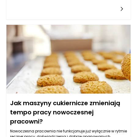
architektoniczne utrudnienia, które mogą wpłynąć na dobór
mebli. Dopasowanie ich do przestrzeni wymaga nie tylko
kreatywności, ale także przemyślanej strategii, aby
maksymalnie wykorzystać dostępne metry kwadratowe. W
tym artykule przyjrzymy się najważniejszym aspektom
związanym z wyborem mebli w nietypowych wnętrzach, a
także podpowiemy, jak zaaranżować przestrzeń, by była
funkcjonalna, estetyczna i zgodna z naszym stylem życia.
Jak maszyny cukiernicze zmieniają
tempo pracy nowoczesnej
pracowni?
Nowoczesna pracownia nie funkcjonuje już wyłącznie w rytmie
ręcznej pracy, doświadczenia i dobrze opanowanych