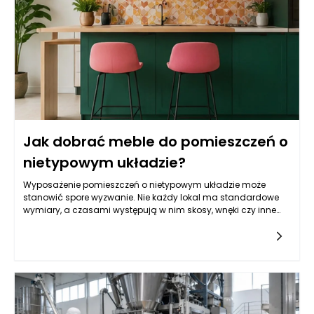
przestrzeni lub potrzeb użytkowników. W tym kontekście istotne
jest unikanie błędów, które mogą przyczynić się do wizualnego
i funkcjonalnego zamieszania w naszych czterech kątach.
Jak dobrać meble do pomieszczeń o
nietypowym układzie?
Wyposażenie pomieszczeń o nietypowym układzie może
stanowić spore wyzwanie. Nie każdy lokal ma standardowe
wymiary, a czasami występują w nim skosy, wnęki czy inne
architektoniczne utrudnienia, które mogą wpłynąć na dobór
mebli. Dopasowanie ich do przestrzeni wymaga nie tylko
kreatywności, ale także przemyślanej strategii, aby
maksymalnie wykorzystać dostępne metry kwadratowe. W
tym artykule przyjrzymy się najważniejszym aspektom
związanym z wyborem mebli w nietypowych wnętrzach, a
także podpowiemy, jak zaaranżować przestrzeń, by była
funkcjonalna, estetyczna i zgodna z naszym stylem życia.