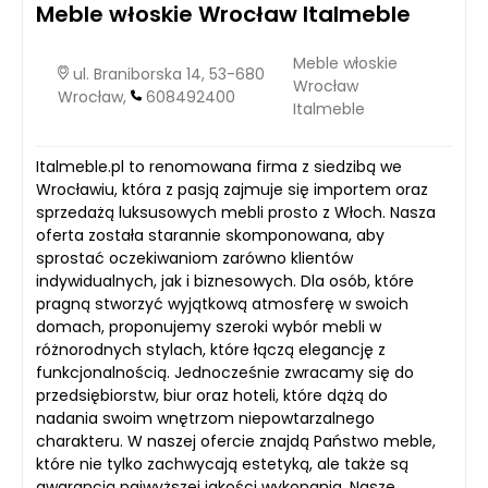
Meble włoskie Wrocław Italmeble
Meble włoskie
ul. Braniborska 14, 53-680
Wrocław
Wrocław,
608492400
Italmeble
Italmeble.pl to renomowana firma z siedzibą we
Wrocławiu, która z pasją zajmuje się importem oraz
sprzedażą luksusowych mebli prosto z Włoch. Nasza
oferta została starannie skomponowana, aby
sprostać oczekiwaniom zarówno klientów
indywidualnych, jak i biznesowych. Dla osób, które
pragną stworzyć wyjątkową atmosferę w swoich
domach, proponujemy szeroki wybór mebli w
różnorodnych stylach, które łączą elegancję z
funkcjonalnością. Jednocześnie zwracamy się do
przedsiębiorstw, biur oraz hoteli, które dążą do
nadania swoim wnętrzom niepowtarzalnego
charakteru. W naszej ofercie znajdą Państwo meble,
które nie tylko zachwycają estetyką, ale także są
gwarancją najwyższej jakości wykonania. Nasze