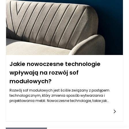
budowlanych, co niesie za sobą liczne korzyści, ale i
wyzwania. Zrozumienie tego, jak maszyny pakujące mogą
obsługiwać szereg produktów, stanowi istotny element
efektywności procesów produkcyjnych.
Jakie nowoczesne technologie
wpływają na rozwój sof
modułowych?
Rozwój sof modułowych jest ściśle związany z postępem
technologicznym, który zmienia sposób wytwarzania i
projektowania mebli. Nowoczesne technologie, takie jak
automatyzacja procesów produkcji, cyfrowe narzędzia
projektowe czy innowacyjne materiały, mają kluczowe
znaczenie dla zwiększenia funkcjonalności, estetyki oraz
komfortu tych mebli. Automatyzacja pozwala na
precyzyjniejsze cięcie i szycie materiałów, co zwiększa