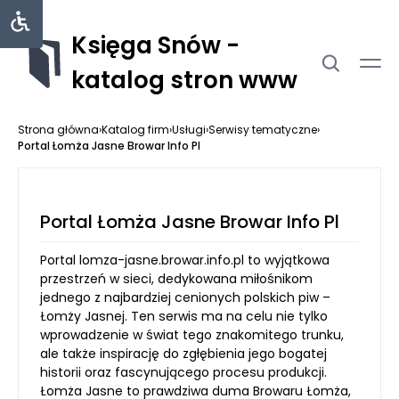
Księga Snów -
katalog stron www
Strona główna
›
Katalog firm
›
Usługi
›
Serwisy tematyczne
›
Portal Łomża Jasne Browar Info Pl
Portal Łomża Jasne Browar Info Pl
Portal lomza-jasne.browar.info.pl to wyjątkowa
przestrzeń w sieci, dedykowana miłośnikom
jednego z najbardziej cenionych polskich piw –
Łomży Jasnej. Ten serwis ma na celu nie tylko
wprowadzenie w świat tego znakomitego trunku,
ale także inspirację do zgłębienia jego bogatej
historii oraz fascynującego procesu produkcji.
Łomża Jasne to prawdziwa duma Browaru Łomża,