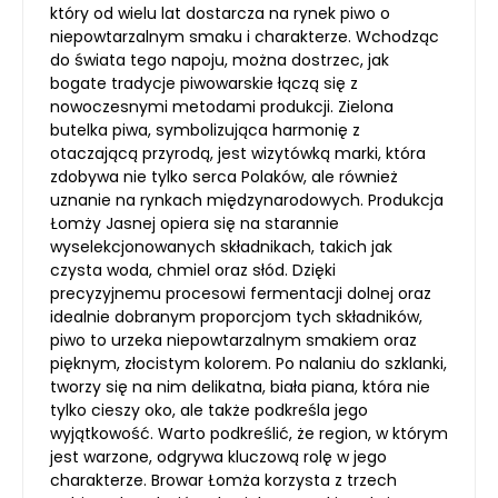
który od wielu lat dostarcza na rynek piwo o
niepowtarzalnym smaku i charakterze. Wchodząc
do świata tego napoju, można dostrzec, jak
bogate tradycje piwowarskie łączą się z
nowoczesnymi metodami produkcji. Zielona
butelka piwa, symbolizująca harmonię z
otaczającą przyrodą, jest wizytówką marki, która
zdobywa nie tylko serca Polaków, ale również
uznanie na rynkach międzynarodowych. Produkcja
Łomży Jasnej opiera się na starannie
wyselekcjonowanych składnikach, takich jak
czysta woda, chmiel oraz słód. Dzięki
precyzyjnemu procesowi fermentacji dolnej oraz
idealnie dobranym proporcjom tych składników,
piwo to urzeka niepowtarzalnym smakiem oraz
pięknym, złocistym kolorem. Po nalaniu do szklanki,
tworzy się na nim delikatna, biała piana, która nie
tylko cieszy oko, ale także podkreśla jego
wyjątkowość. Warto podkreślić, że region, w którym
jest warzone, odgrywa kluczową rolę w jego
charakterze. Browar Łomża korzysta z trzech