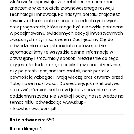
właściwości sprawiają, że metal ten ma ogromne
znaczenie w kontekście zrównoważonego rozwoju
technologii i innowacji. Na naszym portalu znajdziesz
również aktualne informacje o trendach rynkowych
oraz prognozach, które mogą być niezwykle pomocne
w podejmowaniu świadomych decyzji inwestycyjnych
związanych z tym surowcem. Zachęcamy Cię do
odwiedzenia naszej strony internetowej, gdzie
zgromadziliśmy te wszystkie cenne informacje w
przystępny i zrozumiały sposób. Niezależnie od tego,
czy jesteś studentem, specjalistą w danej dziedzinie,
czy po prostu pasjonatem metali, nasz portal z
pewnością wzbogaci Twoją wiedzę oraz otworzy przed
Tobą nowe możliwości. Dowiedz się, jak nikiel wpływa
na rozwój różnych sektorów i jakie znaczenie ma w
codziennym życiu. Nie zwlekaj i odkryj naszą wiedzę na
temat niklu, odwiedzając www.skup-
niklu.whonows.com.pl!
Ilość odwiedzin:
650
Ilość kliknięć:
2