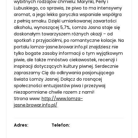
wybitnych rodzajów chmielu: Marynki, Perły i
Lubuskiego, co sprawia, że piwo to ma intensywny
aromat, a jego lekka goryczka wspaniale współgra
z pełnią smaku. Dzięki umiarkowanej zawartości
alkoholu, wynoszącej 5,7%, Łomża Jasna staje się
doskonałym towarzyszem różnych okazji – od
spotkań z przyjaciółmi, po romantyczne kolacje. Na
portalu lomza-jasne.browar.info.pl znajdziesz nie
tylko bogate zasoby informacji o tym wyjątkowym
piwie, ale także mnóstwo ciekawostek, recenzji i
inspiracji dotyczących kultury piwnej. Serdecznie
zapraszamy Cię do odkrywania pasjonującego
świata Łomży Jasnej. Dołącz do rosnącej
społeczności entuzjastów piwa i przeżywaj
niezapomniane chwile razem z nami!
Strona www:
http://www.lomza-
jasne.browar.info.pl/
Adres:
Telefon: