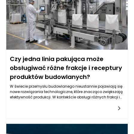
Czy jedna linia pakująca może
obsługiwać różne frakcje i receptury
produktów budowlanych?
W świecie przemysłu budowlanego nieustannie pojawiają się
nowe rozwiązania technologiczne, które znacząco zwiększają
efektywność produkcji. W kontekście obsługi różnych frakcji i
receptur produktów budowlanych, kluczowe staje się pytanie o
elastyczność linii pakującej. Wiele firm stara się dostosować
swoje maszyny pakujące do materiałów budowlanych do
potrzeb związanych z różnorodnością produktów. W praktyce
oznacza to, że jedna linia pakująca może być używana do
pakowania cementu, zapraw, tynków czy różnych dodatków