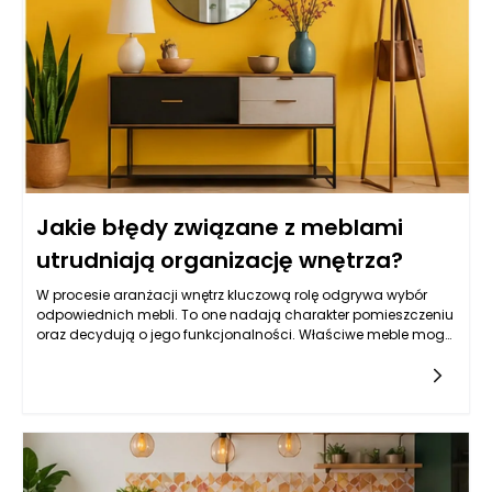
Jakie błędy związane z meblami
utrudniają organizację wnętrza?
W procesie aranżacji wnętrz kluczową rolę odgrywa wybór
odpowiednich mebli. To one nadają charakter pomieszczeniu
oraz decydują o jego funkcjonalności. Właściwe meble mogą
znacząco ułatwić życie domownikom, natomiast
niewłaściwie dobrane mogą stać się źródłem frustracji i
chaosu. Poszukiwanie idealnych modeli powinno odbywać
się z uwzględnieniem wszystkich aspektów, takich jak styl,
materiał, ergonomia oraz przechowywanie. Warto pamiętać,
że nawet najładniejsze meble mogą wpływać negatywnie na
organizację wnętrza, jeśli nie będą dobrze dopasowane do