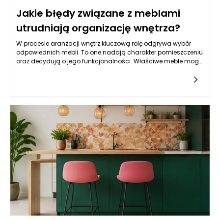
Jakie błędy związane z meblami
utrudniają organizację wnętrza?
W procesie aranżacji wnętrz kluczową rolę odgrywa wybór
odpowiednich mebli. To one nadają charakter pomieszczeniu
oraz decydują o jego funkcjonalności. Właściwe meble mogą
znacząco ułatwić życie domownikom, natomiast
niewłaściwie dobrane mogą stać się źródłem frustracji i
chaosu. Poszukiwanie idealnych modeli powinno odbywać
się z uwzględnieniem wszystkich aspektów, takich jak styl,
materiał, ergonomia oraz przechowywanie. Warto pamiętać,
że nawet najładniejsze meble mogą wpływać negatywnie na
organizację wnętrza, jeśli nie będą dobrze dopasowane do
przestrzeni lub potrzeb użytkowników. W tym kontekście istotne
jest unikanie błędów, które mogą przyczynić się do wizualnego
i funkcjonalnego zamieszania w naszych czterech kątach.