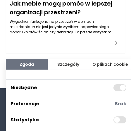
Jak meble mogą pomóc w lepszej
organizacji przestrzeni?
Wygodna i funkcjonalna przestrzeń w domach i
mieszkaniach nie jest jedynie wynikiem odpowiedniego
doboru kolorów ścian czy dekoracji. To przede wszystkim
zasługa dobrze dobranych mebli, które potrafią zdziałać
prawdziwe cuda w organizacji przestrzeni. Meble pełnią nie
tylko rolę estetyczną, ale także praktyczną, umożliwiając
przechowywanie różnych przedmiotów w sposób, który jest
zarówno funkcjonalny, jak i harmonijny. Odpowiednio
dobrana konstrukcja mebli może zmienić sposób, w jaki
Zgoda
Szczegóły
O plikach cookie
postrzegamy nasze wnętrza, wprowadzając ład i porządek do
codziennych życiowych rytuałów.
Niezbędne
Preferencje
Brak
O nas
Kontakt
Statystyka
Polityka prywatności