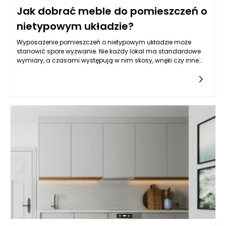
Jak dobrać meble do pomieszczeń o
nietypowym układzie?
Wyposażenie pomieszczeń o nietypowym układzie może
stanowić spore wyzwanie. Nie każdy lokal ma standardowe
wymiary, a czasami występują w nim skosy, wnęki czy inne
architektoniczne utrudnienia, które mogą wpłynąć na dobór
mebli. Dopasowanie ich do przestrzeni wymaga nie tylko
kreatywności, ale także przemyślanej strategii, aby
maksymalnie wykorzystać dostępne metry kwadratowe. W
tym artykule przyjrzymy się najważniejszym aspektom
związanym z wyborem mebli w nietypowych wnętrzach, a
także podpowiemy, jak zaaranżować przestrzeń, by była
funkcjonalna, estetyczna i zgodna z naszym stylem życia.