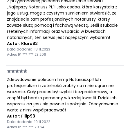
Z przyjemnością polecam odwiedzenie serwisu
„Najlepszy Notariusz PL”! Jako osoba, która korzystała z
jego usług, mogę z czystym sumieniem stwierdzić, że
znajdziecie tam profesjonalnych notariuszy, którzy
zawsze służą pomocą i fachową wiedzą. Jeśli szukacie
rzetelnych informacji oraz wsparcia w kwestiach
notarialnych, ten serwis jest najlepszym wyborem!
Autor: Klara82
Data dodania: 18.11.2023
Adres IP: ***.***.23.206
Zdecydowanie polecam firmę Notariusz.pl! Ich
profesjonalizm i rzetelność zrobiły na mnie ogromne
wrażenie. Cały proces był szybki i bezproblemowy, a
zespół był bardzo pomocny w każdej kwestii. Dzięki ich
wsparciu czujesz się pewnie i spokojnie. Zdecydowanie
warto z nimi współpracować!
Autor: Filip93
Data dodania: 19.11.2022
Adres IP: ***.***.70.54