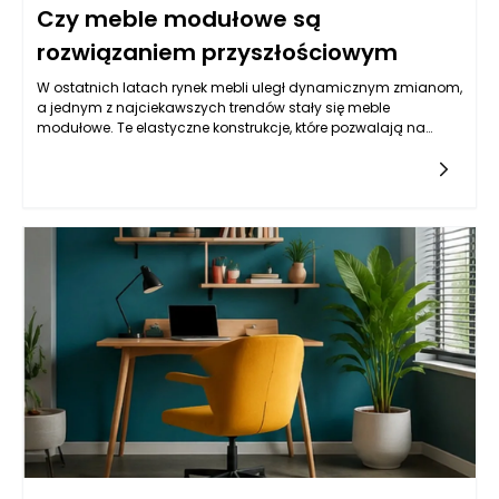
Czy meble modułowe są
rozwiązaniem przyszłościowym
W ostatnich latach rynek mebli uległ dynamicznym zmianom,
a jednym z najciekawszych trendów stały się meble
modułowe. Te elastyczne konstrukcje, które pozwalają na
tworzenie różnych kombinacji w zależności od potrzeb
użytkownika, zdobywają coraz większe uznanie wśród
konsumentów. Ale co dokładnie sprawia, że mechanizm
modułowości może być uznawany za rozwiązanie
przyszłościowe? Przede wszystkim, meble modułowe
odpowiadają na potrzeby coraz bardziej różnorodnych i
zmieniających się stylów życia. Dzięki swojej elastyczności,
meble te mogą być dostosowywane do różnych przestrzeni,
co czyni je idealnym wyborem zarówno dla mieszkań w
dużych aglomeracjach, jak i dla domów jednorodzinnych.
Wzrost mobilności oraz zmiany w stylach życia sprawiają, że
osoby coraz rzadziej decydują się na stałe wyposażenie, co
stwarza idealną przestrzeń dla mebli modułowych.