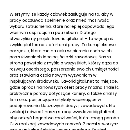
Wierzymy, że każdy człowiek zasługuje na to, aby w
pracy odczuwać spełnienie oraz mieć możliwość
wyboru zatrudnienia, które najlepiej odpowiada jego
własnym aspiracjom i potrzebom. Dlatego
stworzyliśmy projekt lavoridigitali.net – to więcej niż
zwykła platforma z ofertami pracy. To kompleksowe
narzędzie, które ma na celu wspieranie osób w ich
poszukiwaniach idealnej ścieżki zawodowej. Nasza
strona powstała z myślą o wszystkich, którzy dążą do
rozwoju osobistego, poszerzania swoich umiejętności
oraz stawiania czoła nowym wyzwaniom w
inspirującym środowisku. Lavoridigitali.net to miejsce,
gdzie oprócz najnowszych ofert pracy można znaleźć
praktyczne porady dotyczące kariery, a także analizy
firm oraz pasjonujące artykuły wspierające w
podejmowaniu kluczowych decyzji zawodowych. Nie
zwlekaj i odwiedź naszą stronę www.lavoridigitali.net,
aby odkryć bogactwo możliwości, które mogą pomóc
Ci w realizacji zawodowych marzeń. Z nami stworzysz
swoją unikalną ścieżkę kariery, zgodną z Twoimi