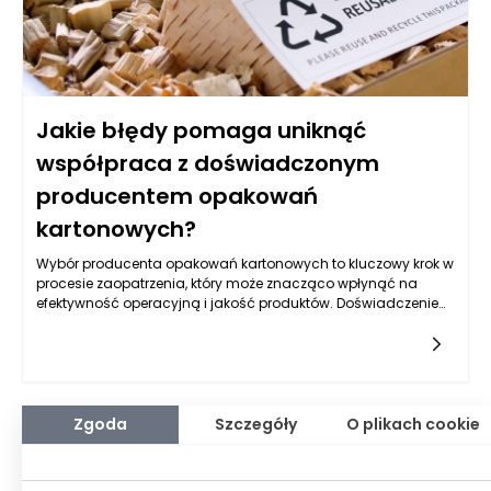
Jakie błędy pomaga uniknąć
współpraca z doświadczonym
producentem opakowań
kartonowych?
Wybór producenta opakowań kartonowych to kluczowy krok w
procesie zaopatrzenia, który może znacząco wpłynąć na
efektywność operacyjną i jakość produktów. Doświadczenie
producenta odgrywa istotną rolę w eliminowaniu
potencjalnych błędów, które mogą wystąpić na różnych
etapach współpracy. Współpraca z uznanym producentem
opakowań kartonowych może pomóc uniknąć wielu pułapek
związanych z błędnym doborem materiałów, nieoptymalnym
procesem produkcyjnym czy brakiem zgodności z
Zgoda
Szczegóły
O plikach cookie
regulacjami prawnymi.