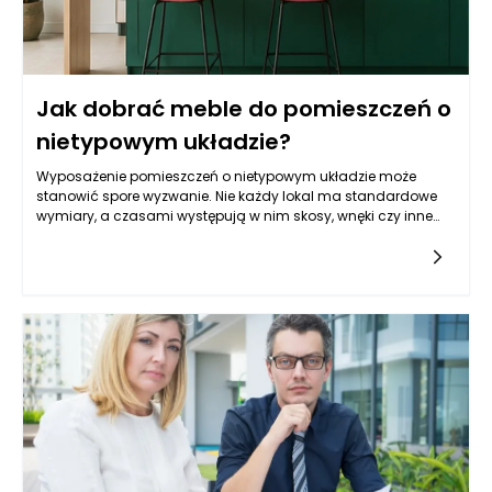
Jak dobrać meble do pomieszczeń o
nietypowym układzie?
Wyposażenie pomieszczeń o nietypowym układzie może
stanowić spore wyzwanie. Nie każdy lokal ma standardowe
wymiary, a czasami występują w nim skosy, wnęki czy inne
architektoniczne utrudnienia, które mogą wpłynąć na dobór
mebli. Dopasowanie ich do przestrzeni wymaga nie tylko
kreatywności, ale także przemyślanej strategii, aby
maksymalnie wykorzystać dostępne metry kwadratowe. W
tym artykule przyjrzymy się najważniejszym aspektom
związanym z wyborem mebli w nietypowych wnętrzach, a
także podpowiemy, jak zaaranżować przestrzeń, by była
funkcjonalna, estetyczna i zgodna z naszym stylem życia.