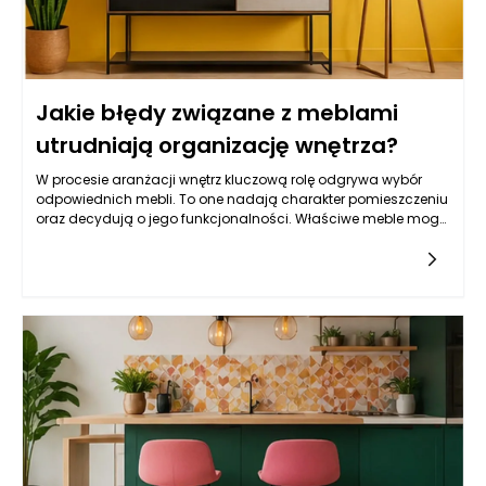
Jakie błędy związane z meblami
utrudniają organizację wnętrza?
W procesie aranżacji wnętrz kluczową rolę odgrywa wybór
odpowiednich mebli. To one nadają charakter pomieszczeniu
oraz decydują o jego funkcjonalności. Właściwe meble mogą
znacząco ułatwić życie domownikom, natomiast
niewłaściwie dobrane mogą stać się źródłem frustracji i
chaosu. Poszukiwanie idealnych modeli powinno odbywać
się z uwzględnieniem wszystkich aspektów, takich jak styl,
materiał, ergonomia oraz przechowywanie. Warto pamiętać,
że nawet najładniejsze meble mogą wpływać negatywnie na
organizację wnętrza, jeśli nie będą dobrze dopasowane do
przestrzeni lub potrzeb użytkowników. W tym kontekście istotne
jest unikanie błędów, które mogą przyczynić się do wizualnego
i funkcjonalnego zamieszania w naszych czterech kątach.