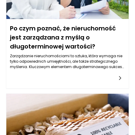
Po czym poznać, że nieruchomość
jest zarządzana z myślą o
długoterminowej wartości?
Zarządzanie nieruchomościami to sztuka, która wymaga nie
tylko odpowiednich umiejętności, ale także strategicznego
myślenia. Kluczowym elementem długoterminowego sukcesu
w tej dziedzinie jest umiejętność rozpoznawania, kiedy
nieruchomość jest odpowiednio zarządzana, aby utrzymać i
zwiększyć swoją wartość. Na co zwrócić uwagę przy ocenie,
czy dany obiekt jest dobrze zarządzany z perspektywy
wartości długoterminowej?