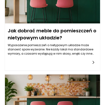
Jak dobrać meble do pomieszczeń o
nietypowym układzie?
Wyposażenie pomieszczeń o nietypowym układzie może
stanowić spore wyzwanie. Nie każdy lokal ma standardowe
wymiary, a czasami występują w nim skosy, wnęki czy inne
architektoniczne utrudnienia, które mogą wpłynąć na dobór
mebli. Dopasowanie ich do przestrzeni wymaga nie tylko
kreatywności, ale także przemyślanej strategii, aby
maksymalnie wykorzystać dostępne metry kwadratowe. W
tym artykule przyjrzymy się najważniejszym aspektom
związanym z wyborem mebli w nietypowych wnętrzach, a
także podpowiemy, jak zaaranżować przestrzeń, by była
funkcjonalna, estetyczna i zgodna z naszym stylem życia.