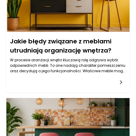
Jakie błędy związane z meblami
utrudniają organizację wnętrza?
W procesie aranżacji wnętrz kluczową rolę odgrywa wybór
odpowiednich mebli. To one nadają charakter pomieszczeniu
oraz decydują o jego funkcjonalności. Właściwe meble mogą
znacząco ułatwić życie domownikom, natomiast
niewłaściwie dobrane mogą stać się źródłem frustracji i
chaosu. Poszukiwanie idealnych modeli powinno odbywać
się z uwzględnieniem wszystkich aspektów, takich jak styl,
materiał, ergonomia oraz przechowywanie. Warto pamiętać,
że nawet najładniejsze meble mogą wpływać negatywnie na
organizację wnętrza, jeśli nie będą dobrze dopasowane do
przestrzeni lub potrzeb użytkowników. W tym kontekście istotne
jest unikanie błędów, które mogą przyczynić się do wizualnego
i funkcjonalnego zamieszania w naszych czterech kątach.