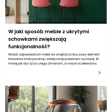
W jaki sposób meble z ukrytymi
schowkami zwiększają
funkcjonalność?
Wybór odpowiednich mebli do wnętrza to kluczowy element
tworzenia funkcjonalnej i estetycznej przestrzeni życiowej. W
miarę jak styl życia ulega zmianom, a nasze oczekiwania
wobec przestrzeni, w której żyjemy, wzrastają, rośnie również
zapotrzebowanie na innowacyjne rozwiązania. Meble z
ukrytymi schowkami stanowią doskonały przykład takiego
podejścia. Dzięki nim możemy efektywnie wykorzystać
dostępne miejsce, a jednocześnie zadbać o estetykę i
porządek w naszych domach. Te inteligentne projekty nie tylko
zwiększają funkcjonalność pomieszczeń, ale również
wprowadzają nową jakość do naszych codziennych
czynności.