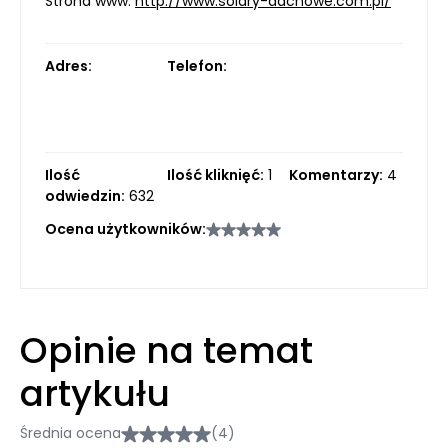
Strona www:
http://www.solary-dachowe.com.pl/
Adres:
Telefon:
Ilość
Ilość kliknięć:
1
Komentarzy:
4
odwiedzin:
632
Ocena użytkowników:
Opinie na temat
artykułu
Średnia ocena
(4)