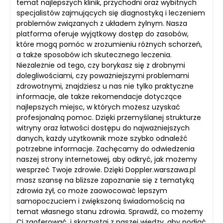
temat najlepszych klinik, przychodni oraz wybitnych
specjalistów zajmujących się diagnostyką i leczeniem
problemów związanych z układem żylnym. Nasza
platforma oferuje wyjątkowy dostęp do zasobów,
które mogą pomóc w zrozumieniu różnych schorzeń,
a także sposobów ich skutecznego leczenia.
Niezależnie od tego, czy borykasz się z drobnymi
dolegliwościami, czy poważniejszymi problemami
zdrowotnymi, znajdziesz u nas nie tylko praktyczne
informacje, ale także rekomendacje dotyczące
najlepszych miejsc, w których możesz uzyskać
profesjonalną pomoc. Dzięki przemyślanej strukturze
witryny oraz łatwości dostępu do najważniejszych
danych, każdy użytkownik może szybko odnaleźć
potrzebne informacje. Zachęcamy do odwiedzenia
naszej strony internetowej, aby odkryć, jak możemy
wesprzeć Twoje zdrowie. Dzięki Doppler.warszawa.pl
masz szansę na bliższe zapoznanie się z tematyką
zdrowia żył, co może zaowocować lepszym
samopoczuciem i zwiększoną świadomością na
temat własnego stanu zdrowia. Sprawdź, co możemy
Ci zaoferować, i skorzystaj z naszej wiedzy, aby podjąć