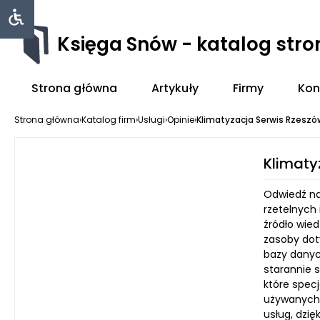
Księga Snów - katalog str
Strona główna
Artykuły
Firmy
Kon
Strona główna
›
Katalog firm
›
Usługi
›
Opinie
›
Klimatyzacja Serwis Rzeszó
Klimaty
Odwiedź na
rzetelnych 
źródło wie
zasoby dot
bazy danyc
starannie 
które specj
używanych 
usług, dzię