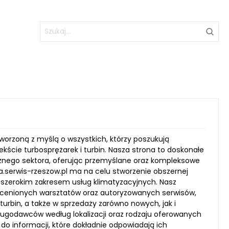
worzoną z myślą o wszystkich, którzy poszukują
ekście turbosprężarek i turbin. Nasza strona to doskonałe
icznego sektora, oferując przemyślane oraz kompleksowe
.serwis-rzeszow.pl ma na celu stworzenie obszernej
 szerokim zakresem usług klimatyzacyjnych. Nasz
e cenionych warsztatów oraz autoryzowanych serwisów,
 turbin, a także w sprzedaży zarówno nowych, jak i
ługodawców według lokalizacji oraz rodzaju oferowanych
ęp do informacji, które dokładnie odpowiadają ich