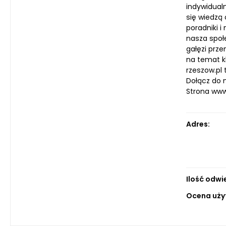
indywidualn
się wiedzą 
poradniki i
nasza społe
gałęzi prz
na temat k
rzeszow.pl 
Dołącz do n
Strona ww
Adres:
Ilość odwi
Ocena uży