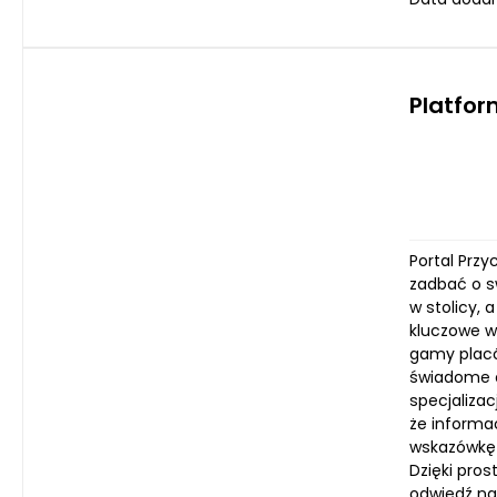
Platfo
Portal Przy
zadbać o s
w stolicy, 
kluczowe w
gamy placó
świadome d
specjaliza
że informa
wskazówkę p
Dzięki pros
odwiedź na