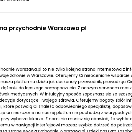
rma przychodnie Warszawa pl
chodnie.Warszawa.pl to nie tylko kolejna strona internetowa z i
woje zdrowie w Warszawie. Oferujemy Ci nieocenione wsparci
a nasza platforma działa jak doskonały przewodnik, prowadząc Ci
 dążeniu do lepszego samopoczucia. Z naszym serwisem masz 
wek medycznych. W intuicyjny sposób zapoznasz się ze szcze
ecyzje dotyczące Twojego zdrowia. Oferujemy bogaty zbiór info
cji, które pozwolą Ci znaleźć odpowiedniego specjalistę, dopaso
cje umieszczone na naszej platformie pochodzą z wiarygodnych
rzy wyborze lekarza. Z nami nie musisz się obawiać, że wybór o
temu w nawigacji interfejsowi możesz szybko dotrzeć do potrzeb
szą stronę www.Przychodnie.Warszawa.pl. Dzięki naszym zasobo