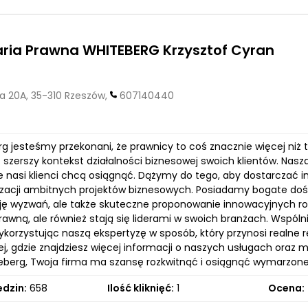
ria Prawna WHITEBERG Krzysztof Cyran
a 20A, 35-310 Rzeszów,
607140440
 jesteśmy przekonani, że prawnicy to coś znacznie więcej niż ty
szerszy kontekst działalności biznesowej swoich klientów. Nasza
re nasi klienci chcą osiągnąć. Dążymy do tego, aby dostarczać 
lizacji ambitnych projektów biznesowych. Posiadamy bogate dośw
ję wyzwań, ale także skuteczne proponowanie innowacyjnych rozwi
awną, ale również stają się liderami w swoich branżach. Wspól
ykorzystując naszą ekspertyzę w sposób, który przynosi realne 
ej, gdzie znajdziesz więcej informacji o naszych usługach oraz
teberg, Twoja firma ma szansę rozkwitnąć i osiągnąć wymarzone
edzin:
658
Ilość kliknięć:
1
Ocena: