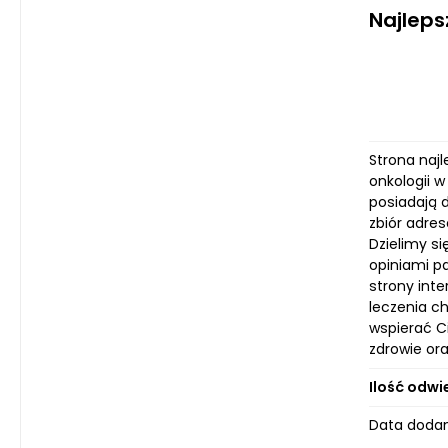
Najleps
Strona naj
onkologii w
posiadają 
zbiór adre
Dzielimy s
opiniami p
strony inte
leczenia c
wspierać C
zdrowie ora
Ilość odwi
Data dodan