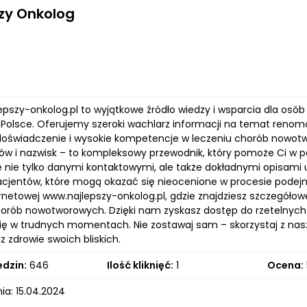
zy Onkolog
lepszy-onkolog.pl to wyjątkowe źródło wiedzy i wsparcia dla os
 Polsce. Oferujemy szeroki wachlarz informacji na temat renomowa
doświadczenie i wysokie kompetencje w leczeniu chorób nowotwo
sów i nazwisk – to kompleksowy przewodnik, który pomoże Ci w p
ię nie tylko danymi kontaktowymi, ale także dokładnymi opisami
acjentów, które mogą okazać się nieocenione w procesie pode
rnetowej www.najlepszy-onkolog.pl, gdzie znajdziesz szczegółow
horób nowotworowych. Dzięki nam zyskasz dostęp do rzetelnych 
ię w trudnych momentach. Nie zostawaj sam – skorzystaj z naszy
z zdrowie swoich bliskich.
edzin:
646
Ilość kliknięć:
1
Ocena:
ia: 15.04.2024