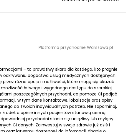
Platforma przychodnie Warszawa pl
nformacjami – to prawdziwy skarb dla każdego, kto pragnie
e w odkrywaniu bogactwa usług medycznych dostępnych
ę przez różne opcje i możliwości, które mogą się okazać
możliwość łatwego i wygodnego dostępu do szerokiej
gółami poszczególnych przychodni, co pomoże Ci podjąć
rmacji, w tym dane kontaktowe, lokalizacje oraz opisy
wanego do Twoich indywidualnych potrzeb. Nie zapominaj,
 źródeł, a opinie innych pacjentów stanowią cenną
dpowiedniej przychodni stanie się uciążliwy lub mylący.
nych Ci danych. Zainwestuj w swoje zdrowie już dziś i
m oraz łatwemu dostępowi do informacji, dbanie o