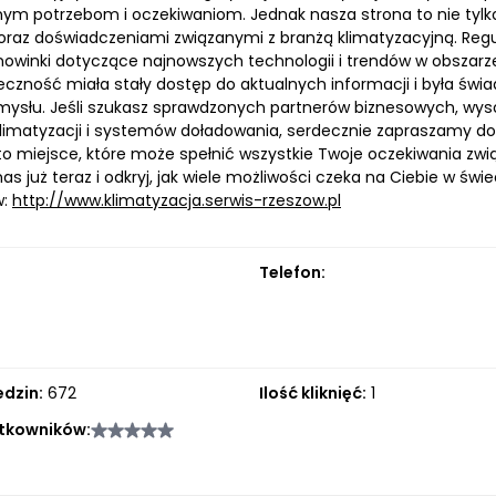
ym potrzebom i oczekiwaniom. Jednak nasza strona to nie tylko z
oraz doświadczeniami związanymi z branżą klimatyzacyjną. Regul
 nowinki dotyczące najnowszych technologii i trendów w obszarz
czność miała stały dostęp do aktualnych informacji i była świa
emysłu. Jeśli szukasz sprawdzonych partnerów biznesowych, wyso
limatyzacji i systemów doładowania, serdecznie zapraszamy do 
to miejsce, które może spełnić wszystkie Twoje oczekiwania zwią
as już teraz i odkryj, jak wiele możliwości czeka na Ciebie w świe
w:
http://www.klimatyzacja.serwis-rzeszow.pl
Telefon:
edzin:
672
Ilość kliknięć:
1
tkowników: