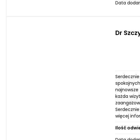
Data dodan
Dr Szcz
Serdecznie
spokojnych
najnowsze 
każda wizyt
zaangażowa
Serdecznie
więcej inf
Ilość odwi
Data dodan