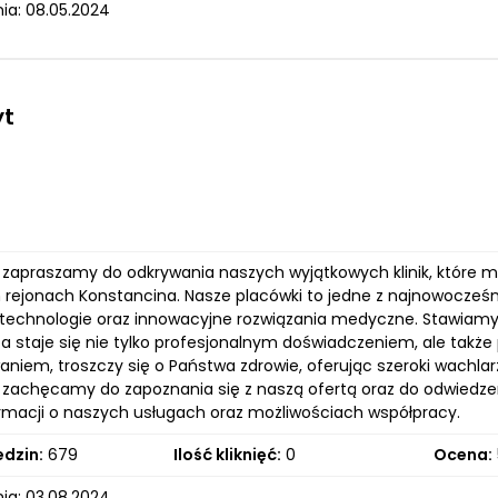
ia: 08.05.2024
yt
 zapraszamy do odkrywania naszych wyjątkowych klinik, które 
 rejonach Konstancina. Nasze placówki to jedne z najnowocze
technologie oraz innowacyjne rozwiązania medyczne. Stawiamy 
a staje się nie tylko profesjonalnym doświadczeniem, ale także 
niem, troszczy się o Państwa zdrowie, oferując szeroki wachla
 zachęcamy do zapoznania się z naszą ofertą oraz do odwiedzen
ormacji o naszych usługach oraz możliwościach współpracy.
edzin:
679
Ilość kliknięć:
0
Ocena:
ia: 03.08.2024