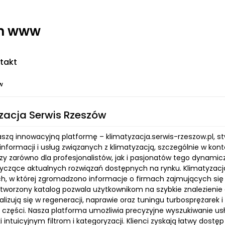
on www
takt
w
zacja Serwis Rzeszów
szą innowacyjną platformę – klimatyzacja.serwis-rzeszow.pl, st
informacji i usług związanych z klimatyzacją, szczególnie w kont
dzy zarówno dla profesjonalistów, jak i pasjonatów tego dynam
yczące aktualnych rozwiązań dostępnych na rynku. Klimatyzacja
h, w której zgromadzono informacje o firmach zajmujących się
stworzony katalog pozwala użytkownikom na szybkie znalezieni
alizują się w regeneracji, naprawie oraz tuningu turbosprężarek i
części. Nasza platforma umożliwia precyzyjne wyszukiwanie us
ki intuicyjnym filtrom i kategoryzacji. Klienci zyskają łatwy dost