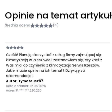
Opinie na temat artyku
Średnia ocena
(4)
Cześć! Planuję skorzystać z usług firmy zajmującej się
klimatyzacją w Rzeszowie i zastanawiam się, czy ktoś z
Was miał do czynienia z Klimatyzacja Serwis Rzeszów.
Jakie macie opinie na ich temat? Dziękuję za
rekomendacje!
Autor: Tymoteusz87
Data dodania: 22.06.2025
Adres IP: ***.***.220.225