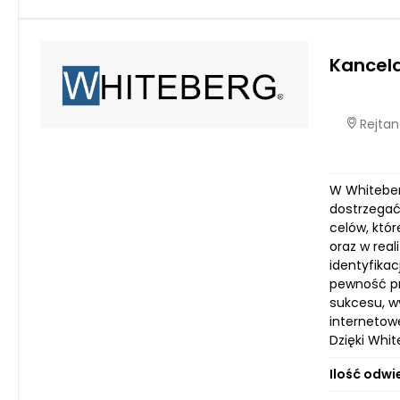
Kancela
Rejtan
W Whiteberg
dostrzegać 
celów, któ
oraz w rea
identyfikac
pewność pr
sukcesu, w
internetow
Dzięki Whi
Ilość odwi