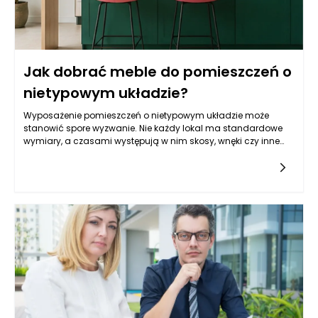
Jak dobrać meble do pomieszczeń o
nietypowym układzie?
Wyposażenie pomieszczeń o nietypowym układzie może
stanowić spore wyzwanie. Nie każdy lokal ma standardowe
wymiary, a czasami występują w nim skosy, wnęki czy inne
architektoniczne utrudnienia, które mogą wpłynąć na dobór
mebli. Dopasowanie ich do przestrzeni wymaga nie tylko
kreatywności, ale także przemyślanej strategii, aby
maksymalnie wykorzystać dostępne metry kwadratowe. W
tym artykule przyjrzymy się najważniejszym aspektom
związanym z wyborem mebli w nietypowych wnętrzach, a
także podpowiemy, jak zaaranżować przestrzeń, by była
funkcjonalna, estetyczna i zgodna z naszym stylem życia.