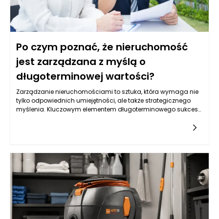
Po czym poznać, że nieruchomość
jest zarządzana z myślą o
długoterminowej wartości?
Zarządzanie nieruchomościami to sztuka, która wymaga nie
tylko odpowiednich umiejętności, ale także strategicznego
myślenia. Kluczowym elementem długoterminowego sukcesu
w tej dziedzinie jest umiejętność rozpoznawania, kiedy
nieruchomość jest odpowiednio zarządzana, aby utrzymać i
zwiększyć swoją wartość. Na co zwrócić uwagę przy ocenie,
czy dany obiekt jest dobrze zarządzany z perspektywy
wartości długoterminowej?