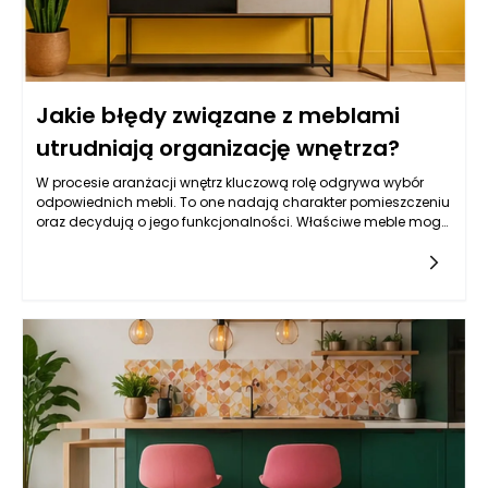
Jakie błędy związane z meblami
utrudniają organizację wnętrza?
W procesie aranżacji wnętrz kluczową rolę odgrywa wybór
odpowiednich mebli. To one nadają charakter pomieszczeniu
oraz decydują o jego funkcjonalności. Właściwe meble mogą
znacząco ułatwić życie domownikom, natomiast
niewłaściwie dobrane mogą stać się źródłem frustracji i
chaosu. Poszukiwanie idealnych modeli powinno odbywać
się z uwzględnieniem wszystkich aspektów, takich jak styl,
materiał, ergonomia oraz przechowywanie. Warto pamiętać,
że nawet najładniejsze meble mogą wpływać negatywnie na
organizację wnętrza, jeśli nie będą dobrze dopasowane do
przestrzeni lub potrzeb użytkowników. W tym kontekście istotne
jest unikanie błędów, które mogą przyczynić się do wizualnego
i funkcjonalnego zamieszania w naszych czterech kątach.