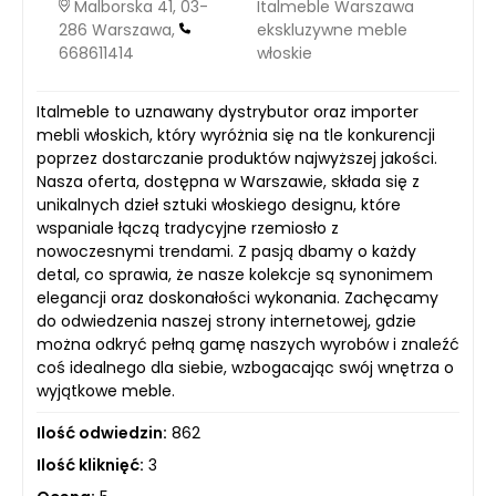
Malborska 41, 03-
Italmeble Warszawa
286 Warszawa,
ekskluzywne meble
668611414
włoskie
Italmeble to uznawany dystrybutor oraz importer
mebli włoskich, który wyróżnia się na tle konkurencji
poprzez dostarczanie produktów najwyższej jakości.
Nasza oferta, dostępna w Warszawie, składa się z
unikalnych dzieł sztuki włoskiego designu, które
wspaniale łączą tradycyjne rzemiosło z
nowoczesnymi trendami. Z pasją dbamy o każdy
detal, co sprawia, że nasze kolekcje są synonimem
elegancji oraz doskonałości wykonania. Zachęcamy
do odwiedzenia naszej strony internetowej, gdzie
można odkryć pełną gamę naszych wyrobów i znaleźć
coś idealnego dla siebie, wzbogacając swój wnętrza o
wyjątkowe meble.
Ilość odwiedzin:
862
Ilość kliknięć:
3