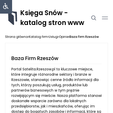
Księga Snów -
katalog stron www
Strona główna
›
Katalog firm
›
Usługi
›
Opinie
›
Baza Firm Rzeszów
Baza Firm Rzeszów
Portal Satelita.Rzeszow.pl to kluczowe miejsce,
które integruje różnorodne sektory i branże w
Rzeszowie, stanowiąc cenne źródło informacji dla
tych, którzy poszukują usług, produktów lub
partnerów biznesowych w tym prężnie
rozwijającym się mieście. Nasza platforma stanowi
doskonałe wsparcie zarówno dla lokalnych
przedsiębiorstw, jak i mieszkańców, oferując im
dostęp do bogatych zasobów i informacji, które są