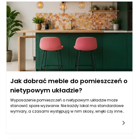
precyzyjniejsze cięcie i szycie materiałów, co zwiększa
efektywność produkcji i redukuje odpady. Dzięki temu
producenci mogą tworzyć bardziej złożone, a jednocześnie
lekkie i trwałe formy sof modułowych, które zaspokajają
rosnące wymagania klientów. Automatyzacja w połączeniu z
zaawansowanym projektowaniem 3D umożliwia szybsze
wprowadzenie na rynek nowatorskich rozwiązań, które
spełniają oczekiwania nawet najbardziej wymagających
konsumentów.
Jak dobrać meble do pomieszczeń o
nietypowym układzie?
Wyposażenie pomieszczeń o nietypowym układzie może
stanowić spore wyzwanie. Nie każdy lokal ma standardowe
wymiary, a czasami występują w nim skosy, wnęki czy inne
architektoniczne utrudnienia, które mogą wpłynąć na dobór
mebli. Dopasowanie ich do przestrzeni wymaga nie tylko
kreatywności, ale także przemyślanej strategii, aby
maksymalnie wykorzystać dostępne metry kwadratowe. W