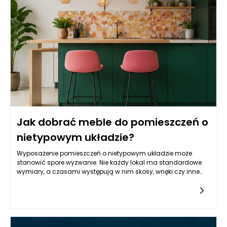
że nawet najładniejsze meble mogą wpływać negatywnie na
organizację wnętrza, jeśli nie będą dobrze dopasowane do
przestrzeni lub potrzeb użytkowników. W tym kontekście istotne
jest unikanie błędów, które mogą przyczynić się do wizualnego
i funkcjonalnego zamieszania w naszych czterech kątach.
Jak dobrać meble do pomieszczeń o
nietypowym układzie?
Wyposażenie pomieszczeń o nietypowym układzie może
stanowić spore wyzwanie. Nie każdy lokal ma standardowe
wymiary, a czasami występują w nim skosy, wnęki czy inne
architektoniczne utrudnienia, które mogą wpłynąć na dobór
mebli. Dopasowanie ich do przestrzeni wymaga nie tylko
kreatywności, ale także przemyślanej strategii, aby
maksymalnie wykorzystać dostępne metry kwadratowe. W
tym artykule przyjrzymy się najważniejszym aspektom
związanym z wyborem mebli w nietypowych wnętrzach, a