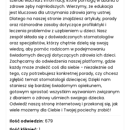
szeroki wachlarz informacji, które pomogą w dbaniu o
zdrowe zęby najmłodszych. Wierzymy, że edukacja
jest kluczowa dla utrzymania zdrowia jamy ustnej.
Dlatego na naszej stronie znajdziesz artykuły, porady
oraz różnorodne zasoby dotyczące profilaktyki i
leczenia problemów z uzębieniem u dzieci. Nasz
zespół składa się z doświadczonych stomatologów
oraz specjalistów, którzy chętnie dzielą się swoją
wiedzą, aby pomóc rodzicom w podejmowaniu
świadomych decyzji dotyczących zdrowia ich dzieci.
Zachęcamy do odwiedzenia naszej platformy, gdzie
każdy może znaleźć coś dla siebie - niezależnie od
tego, czy potrzebujesz konkretnej porady, czy chcesz
zgłębić temat stomatologii dziecięcej. Dzięki nam
staniesz się bardziej świadomym opiekunem,
gotowym sprostać wszystkim wyzwaniom związanym
z dbaniem o zdrowy uśmiech swojego dziecka.
Odwiedź naszą stronę internetową i przekonaj się, jak
wiele możemy dla Ciebie i Twojej pociechy zrobić!
Ilość odwiedzin:
679
Ilość kliknięć:
1