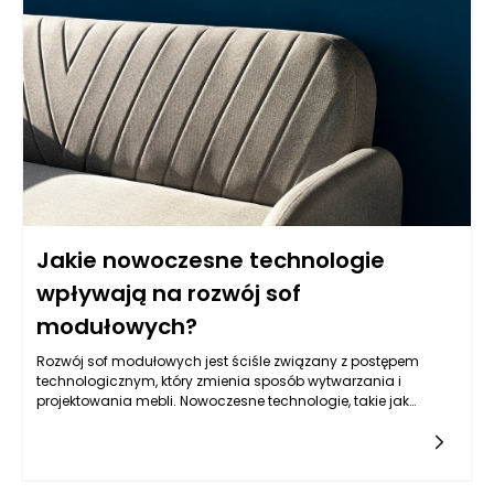
także podpowiemy, jak zaaranżować przestrzeń, by była
funkcjonalna, estetyczna i zgodna z naszym stylem życia.
Jakie nowoczesne technologie
wpływają na rozwój sof
modułowych?
Rozwój sof modułowych jest ściśle związany z postępem
technologicznym, który zmienia sposób wytwarzania i
projektowania mebli. Nowoczesne technologie, takie jak
automatyzacja procesów produkcji, cyfrowe narzędzia
projektowe czy innowacyjne materiały, mają kluczowe
znaczenie dla zwiększenia funkcjonalności, estetyki oraz
komfortu tych mebli. Automatyzacja pozwala na