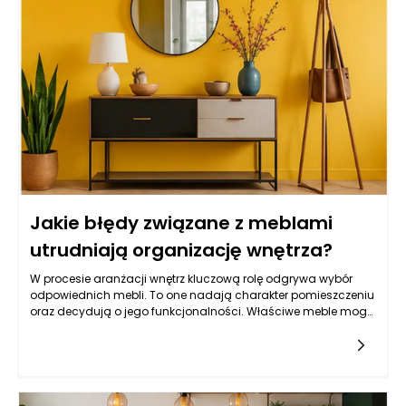
Jakie błędy związane z meblami
utrudniają organizację wnętrza?
W procesie aranżacji wnętrz kluczową rolę odgrywa wybór
odpowiednich mebli. To one nadają charakter pomieszczeniu
oraz decydują o jego funkcjonalności. Właściwe meble mogą
znacząco ułatwić życie domownikom, natomiast
niewłaściwie dobrane mogą stać się źródłem frustracji i
chaosu. Poszukiwanie idealnych modeli powinno odbywać
się z uwzględnieniem wszystkich aspektów, takich jak styl,
materiał, ergonomia oraz przechowywanie. Warto pamiętać,