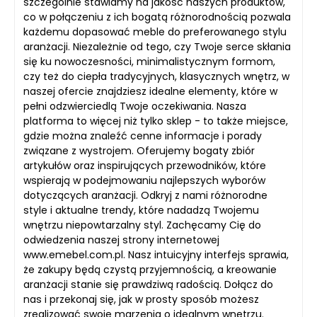
szczególnie stawiamy na jakość naszych produktów,
co w połączeniu z ich bogatą różnorodnością pozwala
każdemu dopasować meble do preferowanego stylu
aranżacji. Niezależnie od tego, czy Twoje serce skłania
się ku nowoczesności, minimalistycznym formom,
czy też do ciepła tradycyjnych, klasycznych wnętrz, w
naszej ofercie znajdziesz idealne elementy, które w
pełni odzwierciedlą Twoje oczekiwania. Nasza
platforma to więcej niż tylko sklep - to także miejsce,
gdzie można znaleźć cenne informacje i porady
związane z wystrojem. Oferujemy bogaty zbiór
artykułów oraz inspirujących przewodników, które
wspierają w podejmowaniu najlepszych wyborów
dotyczących aranżacji. Odkryj z nami różnorodne
style i aktualne trendy, które nadadzą Twojemu
wnętrzu niepowtarzalny styl. Zachęcamy Cię do
odwiedzenia naszej strony internetowej
www.emebel.com.pl. Nasz intuicyjny interfejs sprawia,
że zakupy będą czystą przyjemnością, a kreowanie
aranżacji stanie się prawdziwą radością. Dołącz do
nas i przekonaj się, jak w prosty sposób możesz
zrealizować swoje marzenia o idealnym wnętrzu.