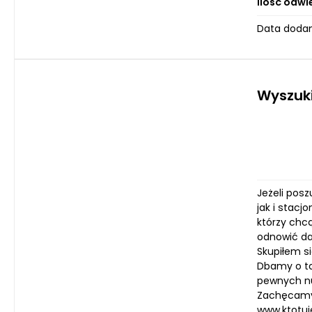
Ilość odwi
Data dodan
Wyszuk
Jeżeli pos
jak i stacj
którzy chcą
odnowić da
Skupiłem si
Dbamy o to
pewnych nu
Zachęcamy 
www.ktotuje