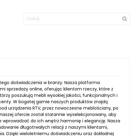
gatego doświadczenia w branży. Nasza platforma
 sprzedaży online, oferując klientom rzeczy, które z
tórzy poszukują mebli wysokiej jakości, funkcjonalnych i
centy. W bogatej gamie naszych produktów znajdą
pod urządzenia RTV, przez nowoczesne meblościany, po
 naszej ofercie został starannie wyselekcjonowany, aby
że wprowadzać do ich wnętrz harmonię i elegancję. Nasza
udowanie długotrwałych relacji z naszymi klientami,
a. Dzięki wieloletniemu doświadczeniu oraz dokładnej