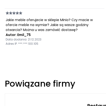
Jakie meble oferujecie w sklepie Minio? Czy macie w
ofercie meble na wymiar? Jakie są wasze godziny
otwarcia? Można u was zamówić dostawę?
Autor: Emil_75
Data dodania: 21.12.2023
Adres IP: ***.***.100.105
Powiązane firmy
Restaur