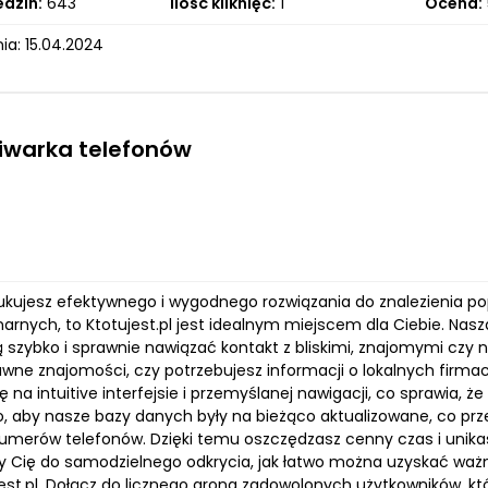
edzin:
643
Ilość kliknięć:
1
Ocena:
ia: 15.04.2024
iwarka telefonów
zukujesz efektywnego i wygodnego rozwiązania do znalezienia
onarnych, to Ktotujest.pl jest idealnym miejscem dla Ciebie. Na
 szybko i sprawnie nawiązać kontakt z bliskimi, znajomymi czy n
wne znajomości, czy potrzebujesz informacji o lokalnych firma
ę na intuitive interfejsie i przemyślanej nawigacji, co sprawia, 
, aby nasze bazy danych były na bieżąco aktualizowane, co prze
merów telefonów. Dzięki temu oszczędzasz cenny czas i unikasz
Cię do samodzielnego odkrycia, jak łatwo można uzyskać ważn
st.pl. Dołącz do licznego grona zadowolonych użytkowników, któ