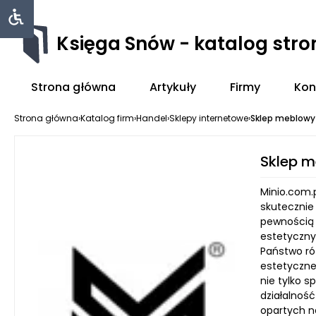
Księga Snów - katalog str
Strona główna
Artykuły
Firmy
Kon
Strona główna
›
Katalog firm
›
Handel
›
Sklepy internetowe
›
Sklep meblowy
Sklep m
Minio.com.
skutecznie
pewnością s
estetyczny
Państwo ró
estetyczne 
nie tylko 
działalność
opartych n