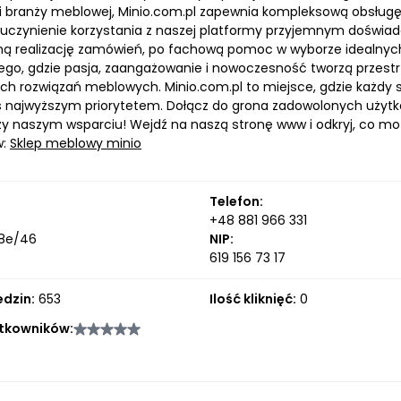
 branży meblowej, Minio.com.pl zapewnia kompleksową obsług
 uczynienie korzystania z naszej platformy przyjemnym doświad
ną realizację zamówień, po fachową pomoc w wyborze idealny
ego, gdzie pasja, zaangażowanie i nowoczesność tworzą przestrze
ch rozwiązań meblowych. Minio.com.pl to miejsce, gdzie każdy 
as najwyższym priorytetem. Dołącz do grona zadowolonych użytko
zy naszym wsparciu! Wejdź na naszą stronę www i odkryj, co m
w:
Sklep meblowy minio
Telefon:
+48 881 966 331
 8e/46
NIP:
619 156 73 17
edzin:
653
Ilość kliknięć:
0
tkowników: