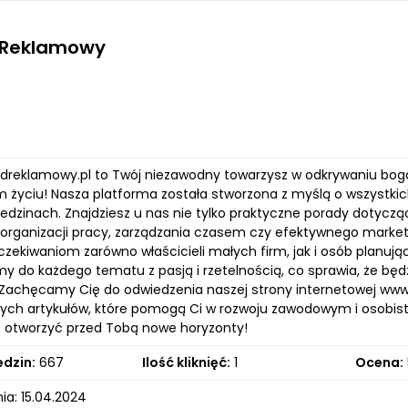
 Reklamowy
ladreklamowy.pl to Twój niezawodny towarzysz w odkrywaniu boga
 życiu! Nasza platforma została stworzona z myślą o wszystkich
iedzinach. Znajdziesz u nas nie tylko praktyczne porady dotyczą
organizacji pracy, zarządzania czasem czy efektywnego market
czekiwaniom zarówno właścicieli małych firm, jak i osób planuj
y do każdego tematu z pasją i rzetelnością, co sprawia, że bę
 Zachęcamy Cię do odwiedzenia naszej strony internetowej www.z
cych artykułów, które pomogą Ci w rozwoju zawodowym i osobisty
 otworzyć przed Tobą nowe horyzonty!
edzin:
667
Ilość kliknięć:
1
Ocena:
ia: 15.04.2024