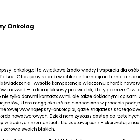
zy Onkolog
lepszy-onkolog.pl to wyjątkowe źródło wiedzy i wsparcia dla os
 Polsce. Oferujemy szeroki wachlarz informacji na temat renomowa
doświadczenie i wysokie kompetencje w leczeniu chorób nowotwo
sów i nazwisk – to kompleksowy przewodnik, który pomoże Ci w p
ię nie tylko danymi kontaktowymi, ale także dokładnymi opisami
acjentów, które mogą okazać się nieocenione w procesie pode
rnetowej www.najlepszy-onkolog.pl, gdzie znajdziesz szczegółow
horób nowotworowych. Dzięki nam zyskasz dostęp do rzetelnych 
ię w trudnych momentach. Nie zostawaj sam – skorzystaj z naszy
z zdrowie swoich bliskich.