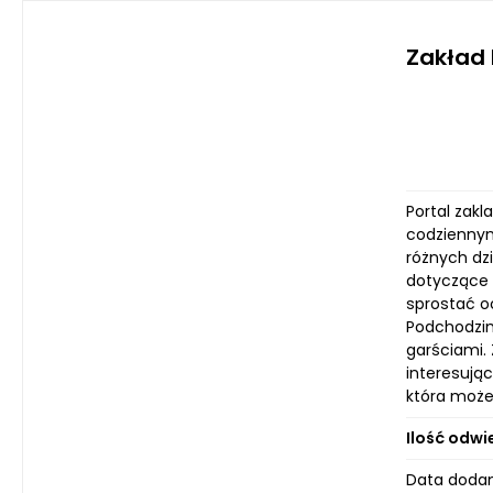
Zakład
Portal zak
codziennym
różnych dz
dotyczące 
sprostać o
Podchodzim
garściami.
interesują
która może
Ilość odwi
Data dodan