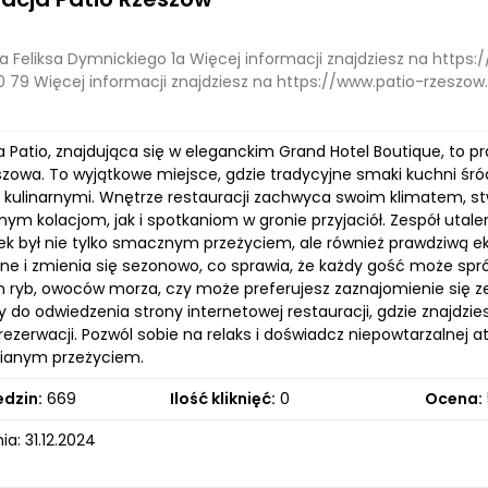
a Feliksa Dymnickiego 1a Więcej informacji znajdziesz na https
0 79 Więcej informacji znajdziesz na https://www.patio-rzeszow
a Patio, znajdująca się w eleganckim Grand Hotel Boutique, to 
szowa. To wyjątkowe miejsce, gdzie tradycyjne smaki kuchni śr
 kulinarnymi. Wnętrze restauracji zachwyca swoim klimatem, st
m kolacjom, jak i spotkaniom w gronie przyjaciół. Zespół utale
ek był nie tylko smacznym przeżyciem, ale również prawdziwą ek
e i zmienia się sezonowo, co sprawia, że każdy gość może spr
m ryb, owoców morza, czy może preferujesz zaznajomienie się ze
do odwiedzenia strony internetowej restauracji, gdzie znajdzi
ezerwacji. Pozwól sobie na relaks i doświadcz niepowtarzalnej a
ianym przeżyciem.
edzin:
669
Ilość kliknięć:
0
Ocena:
a: 31.12.2024