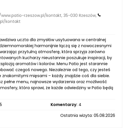
://www.patio-rzeszow.pl/kontakt, 35-030 Rzeszów,
.pl/kontakt
prawdziwa uczta dla zmysłów usytuowana w centralnej
ódziemnomorskiej harmonijnie łączą się z nowoczesnymi
warzając przytulną atmosferę, która sprzyja zarówno
ntowanych kucharzy nieustannie poszukuje inspiracji, by
splozją aromatów i kolorów. Menu Patio jest starannie
óbować czegoś nowego. Niezależnie od tego, czy jesteś
 znakomitymi mięsami – każdy znajdzie coś dla siebie.
esz pełne menu, najnowsze wydarzenia oraz możliwość
tmosfery, która sprawi, że każde odwiedziny w Patio będą
5
Komentarzy:
4
Ostatnia wizyta: 05.08.2026