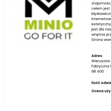
znajomości
celem jest
błyskawicz
internetow
estetyczny
jest dla n
wnętrze pr
Strona ww
Adres:
Wieruszów
Fabryczna
98 400
Ilość odwi
Ocena uży