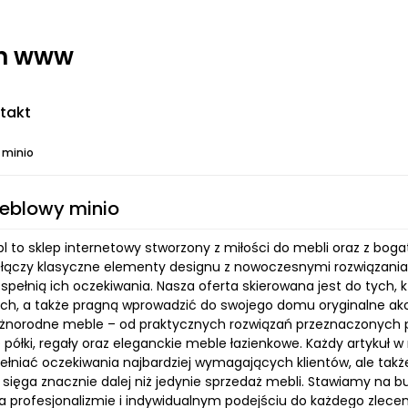
on www
takt
 minio
eblowy minio
pl to sklep internetowy stworzony z miłości do mebli oraz z bo
 łączy klasyczne elementy designu z nowoczesnymi rozwiązaniami
pełnią ich oczekiwania. Nasza oferta skierowana jest do tych, k
ch, a także pragną wprowadzić do swojego domu oryginalne ak
żnorodne meble – od praktycznych rozwiązań przeznaczonych 
półki, regały oraz eleganckie meble łazienkowe. Każdy artykuł w
spełniać oczekiwania najbardziej wymagających klientów, ale tak
 sięga znacznie dalej niż jedynie sprzedaż mebli. Stawiamy na b
a profesjonalizmie i indywidualnym podejściu do każdego zleceni