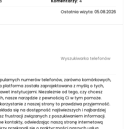
5
Komentarzy:
4
Ostatnia wizyta: 05.08.2026
Wyszukiwarka telefonów
 popularnych numerów telefonów, zarówno komórkowych,
sza platforma została zaprojektowana z myślą o tych,
awet instytucjami. Niezależnie od tego, czy chcesz
ch, nasze narzędzie z pewnością Ci w tym pomoże.
że korzystanie z naszej strony to prawdziwa przyjemność.
kłada się na dostępność najświeższych i najbardziej
 frustracji związanych z poszukiwaniem informacji.
e kontakty, odwiedzając naszą stronę internetową
rzy przekonali się o praktyczności naszych usług.