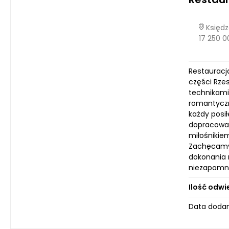
Księdz
17 250 0
Restauracj
części Rze
technikami
romantyczny
każdy posił
dopracowan
miłośnikie
Zachęcamy 
dokonania r
niezapomn
Ilość odwi
Data dodani