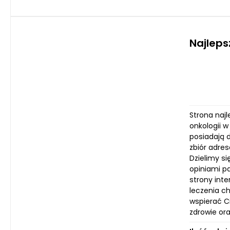
Najleps
Strona naj
onkologii w
posiadają 
zbiór adre
Dzielimy s
opiniami p
strony inte
leczenia c
wspierać C
zdrowie ora